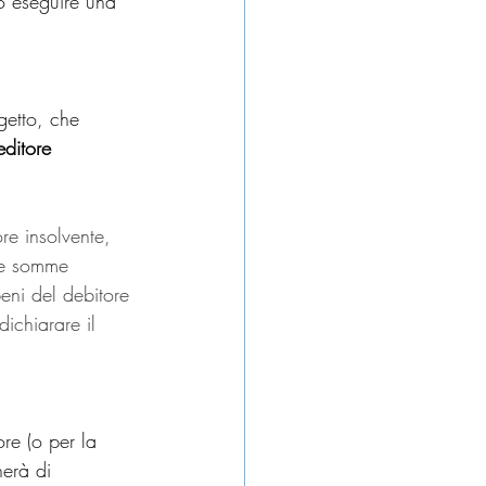
o eseguire una 
getto, che 
editore 
re insolvente, 
le somme 
eni del debitore 
ichiarare il 
ore (o per la 
erà di 