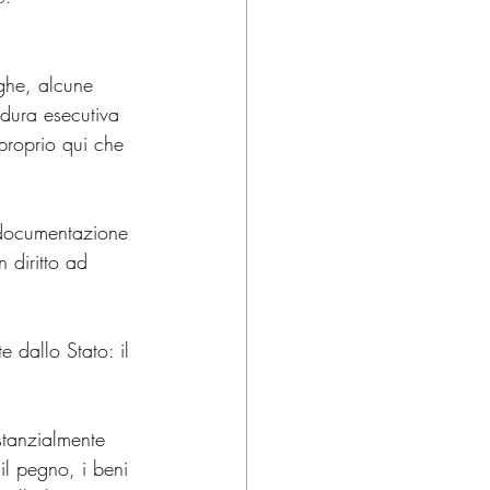
ghe, alcune 
cedura esecutiva 
 proprio qui che 
la documentazione 
 diritto ad 
e dallo Stato: il 
tanzialmente 
 il pegno, i beni 