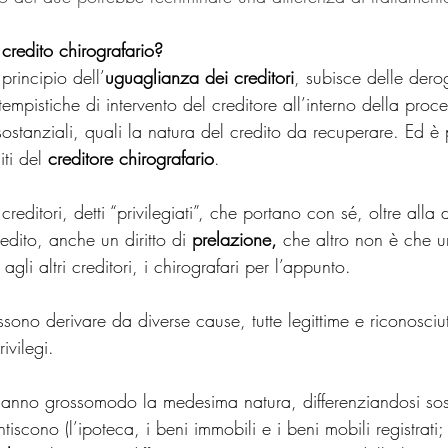
 credito chirografario?
 principio dell’
uguaglianza dei creditori
, subisce delle dero
 tempistiche di intervento del creditore all’interno della pro
sostanziali, quali la natura del credito da recuperare. Ed è
iti del 
creditore chirografario
.
i creditori, detti “privilegiati”, che portano con sé, oltre al
edito, anche un diritto di 
prelazione,
 che altro non è che un
o agli altri creditori, i chirografari per l’appunto.
sono derivare da diverse cause, tutte legittime e riconosciut
ivilegi.
hanno grossomodo la medesima natura, differenziandosi sos
iscono (l’ipoteca, i beni immobili e i beni mobili registrati;