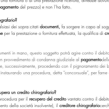
i una fornitura o di una prestazione ricevuta, avrebbe dovut
pagamento
 del prezzo) e non l’ha fatto.
ografario?
siasi dei sopra citati 
documenti,
 fa sorgere in capo al sog
me
 per la prestazione o fornitura effettuata, la qualifica di 
cr
umenti in mano, questo soggetto potrà agire contro il debito
n provvedimento di condanna giudiziale al 
pagamento
del
ti e, successivamente, procedendo con il pignoramento dei b
e, instaurando una procedura, detta “concorsuale”, per farne d
upera un credito chirografario?
procedura per il 
recupero del credito
 vantato contro il debit
ento della società insolvente), il 
creditore chirografario
cerch