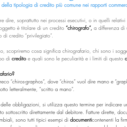
ti della tipologia di credito più comune nei rapporti commerc
e dire, soprattutto nei processi esecutivi, o in quelli relativi 
ggetto è titolare di un credito 
“chirografo”,
 a differenza di 
o di credito “privilegiato”.
lo, scopriremo cosa significa chirografario, chi sono i sogge
po di 
credito
 e quali sono le peculiarità e i limiti di questo 
d
afario?
greco “chiros-graphos”, dove “chiros” vuol dire mano e “grap
dotto letteralmente, “scritto a mano”.
delle obbligazioni, si utilizza questo termine per indicare u
sottoscritto direttamente dal debitore. Fatture dirette, doc
biali, sono tutti tipici esempi di 
documenti
contenenti la fir