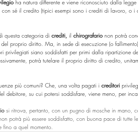
vilegio
 ha natura differente e viene riconosciuto dalla legge
on sé il credito (tipici esempi sono i crediti di lavoro, o i c
i questa categoria di 
crediti,
 il 
chirografario
 non potrà con
 del proprio diritto. Ma, in sede di esecuzione (o fallimento
ri privilegiati siano soddisfatti per primi dalla ripartizione d
sivamente, potrà tutelare il proprio diritto di credito, unitam
uenze più comuni? Che, una volta pagati i 
creditori 
privile
del debitore, su cui potersi soddisfare, viene meno, per inc
io
 si ritrova, pertanto, con un pugno di mosche in mano, 
 non potrà più essere soddisfatto, con buona pace di tutte le 
te fino a quel momento.