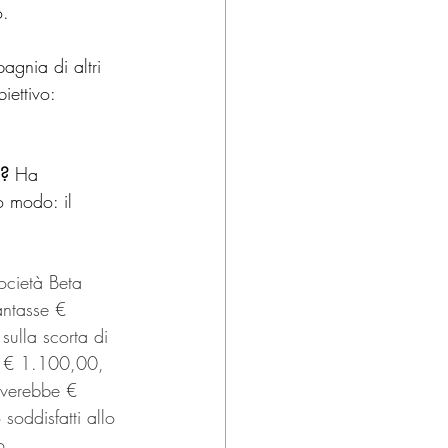
o.
agnia di altri 
iettivo: 
i?
 Ha 
so modo: il 
ocietà Beta 
antasse € 
ulla scorta di 
ro € 1.100,00, 
ceverebbe € 
soddisfatti allo 
o.