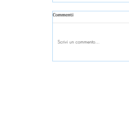
Commenti
Scrivi un commento...
Esame universitario
contestato: diritti e tutele