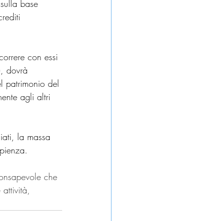
 sulla base  
rediti 
correre con essi 
), dovrà 
el patrimonio del 
ente agli altri 
giati, la massa 
apienza.
consapevole che 
attività, 