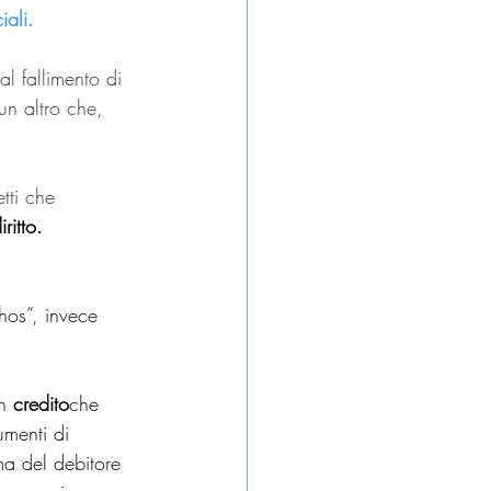
iali.
al fallimento di 
un altro che, 
tti che 
iritto.
hos”, invece 
n 
credito
che 
umenti di 
ma del debitore 