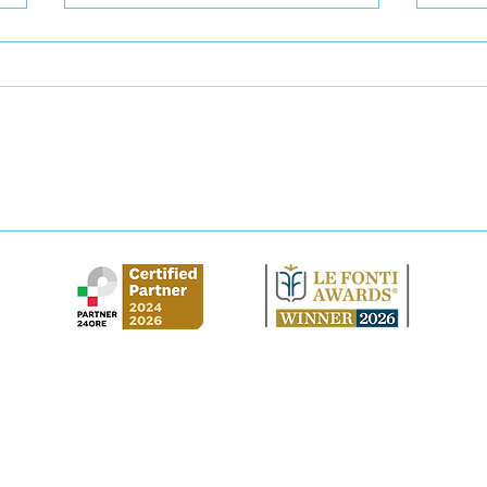
Abbandono casa coniugale:
Domi
come tutelarsi?
dichi
solu
Studio Legale Cirilla
via Gustavo Modena, 3 - 20129 - Milano
​via Vittorio Veneto, 61 - 98071 - Capo d'Orlando (ME)
Al Moosa Tower 2 - Trade Centre - Dubai (EAU)