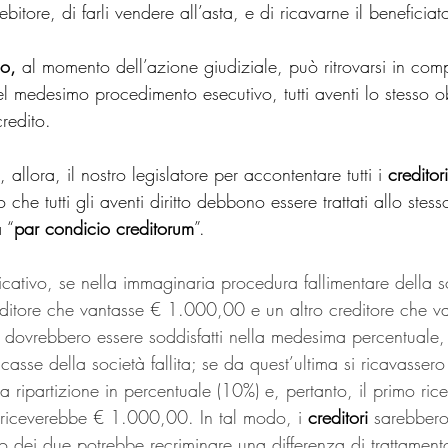
bitore, di farli vendere all’asta, e di ricavarne il beneficiat
io,
 al momento dell’azione giudiziale, può ritrovarsi in comp
nel medesimo procedimento esecutivo, tutti aventi lo stesso ob
credito.
allora, il nostro legislatore per accontentare tutti i 
creditor
 che tutti gli aventi diritto debbono essere trattati allo stes
 “
par condicio creditorum
”.
ficativo, se nella immaginaria procedura fallimentare della s
reditore che vantasse € 1.000,00 e un altro creditore che v
ovrebbero essere soddisfatti nella medesima percentuale, s
casse della società fallita; se da quest’ultima si ricavasse
 ripartizione in percentuale (10%) e, pertanto, il primo ri
riceverebbe € 1.000,00. In tal modo, i 
creditori
 sarebbero 
 dei due potrebbe recriminare una differenza di trattament