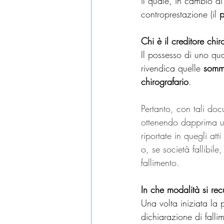
il quale, in cambio d
controprestazione (il 
Chi è il creditore chir
Il possesso di uno qual
rivendica quelle 
som
chirografario
.
Pertanto, con tali doc
ottenendo dapprima u
riportate in quegli at
o, se società fallibil
fallimento.
In che modalità si rec
Una volta iniziata la 
dichiarazione di fallim