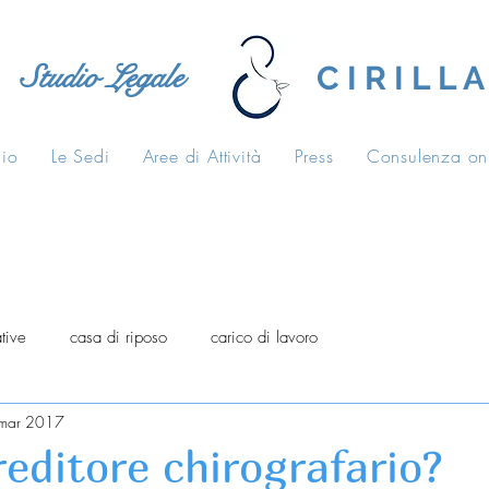
Studio Legale
C I R I L L A
dio
Le Sedi
Aree di Attività
Press
Consulenza on
tive
casa di riposo
carico di lavoro
mar 2017
creditore chirografario?