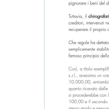
pignorare i beni del de
Tuttavia, il 
chirografar
creditori, intervenuti 
recuperare il proprio 
Che regole ha dettato, 
semplicemente stabilito
famoso principio della
Così, a titolo esempli
s.r.l., avessimo un c
10.000,00, entrambi d
quanto ricavato dalle 
si procederebbe con la
100,00 e il secondo 
stesso modo e nessuno