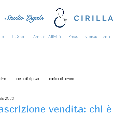
Studio Legale
C I R I L L A
dio
Le Sedi
Aree di Attività
Press
Consulenza on
tive
casa di riposo
carico di lavoro
dic 2023
ascrizione vendita: chi è