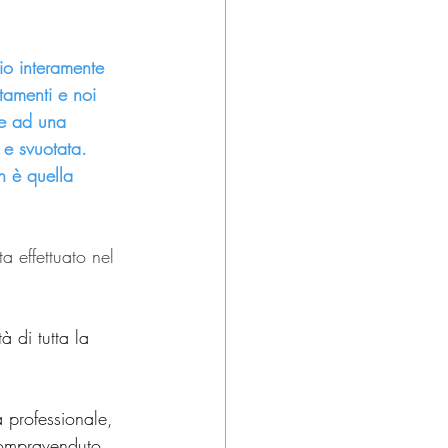
o interamente 
amenti e noi 
ne ad una 
 e svuotata. 
n è quella 
a effettuato nel 
tà di tutta la 
 professionale, 
 compravenduto 