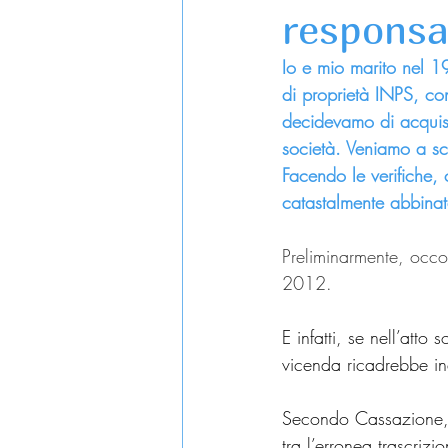
responsa
Io e mio marito nel 1
di proprietà INPS, co
decidevamo di acquist
società. Veniamo a sco
Facendo le verifiche,
catastalmente abbina
Preliminarmente, occorr
2012.
E infatti, se nell’atto s
vicenda ricadrebbe in
Secondo Cassazione, di
tra l’erronea trascriz