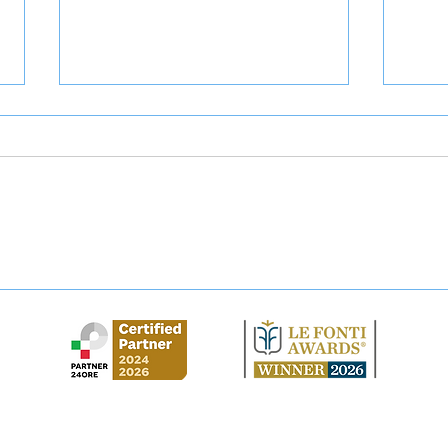
Abbandono casa coniugale:
Domi
come tutelarsi?
dichi
solu
Studio Legale Cirilla