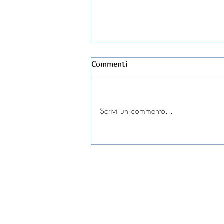
Commenti
Scrivi un commento...
Esame universitario
contestato: diritti e tutele