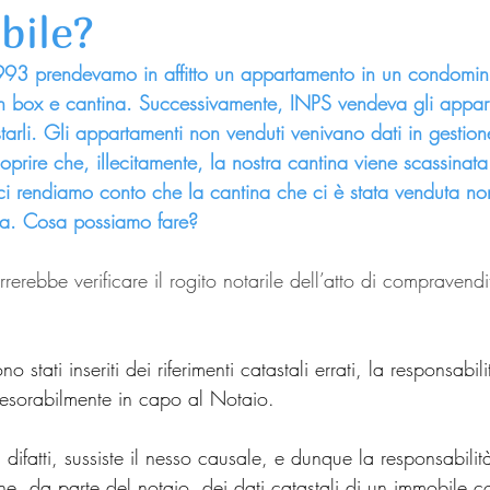
bile?
993 prendevamo in affitto un appartamento in un condomini
n box e cantina. Successivamente, INPS vendeva gli appart
arli. Gli appartamenti non venduti venivano dati in gestio
prire che, illecitamente, la nostra cantina viene scassinata
 ci rendiamo conto che la cantina che ci è stata venduta no
ta. Cosa possiamo fare?
erebbe verificare il rogito notarile dell’atto di compravendit
ono stati inseriti dei riferimenti catastali errati, la responsabili
esorabilmente in capo al Notaio.
fatti, sussiste il nesso causale, e dunque la responsabilità
ione, da parte del notaio, dei dati catastali di un immobile