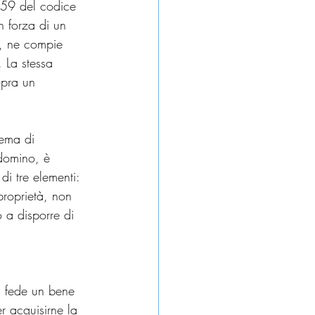
1159 del codice 
n forza di un 
to, ne compie 
 La stessa 
opra un 
tema di 
 domino, è 
di tre elementi:
proprietà, non 
o a disporre di 
a fede un bene 
r acquisirne la 