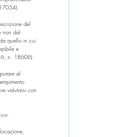
 17054).
escrizione del 
e non dal 
da quello in cui 
pibile e 
016, n. 18606).
putare al 
adempimento 
eve valutarsi con 
ione.
 locazione, 