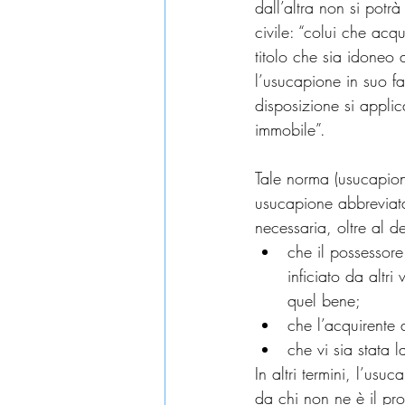
dall’altra non si potrà
civile: “colui che acq
titolo che sia idoneo 
l’usucapione in suo fa
disposizione si applica
immobile”.
Tale norma (usucapion
usucapione abbreviata
necessaria, oltre al 
che il possessore
inficiato da altri
quel bene;
che l’acquirente 
che vi sia stata la
In altri termini, l’u
da chi non ne è il pro