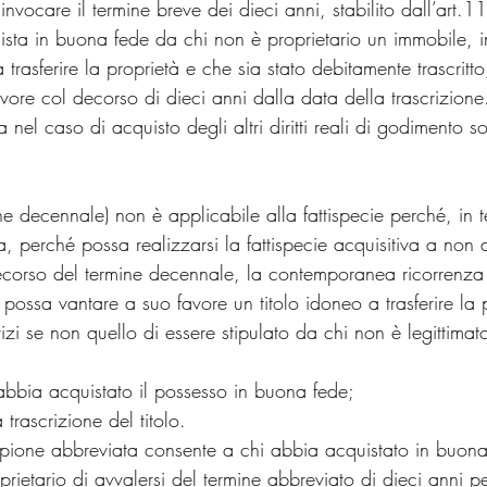
 invocare il termine breve dei dieci anni, stabilito dall’art.
uista in buona fede da chi non è proprietario un immobile, i
a trasferire la proprietà e che sia stato debitamente trascrit
vore col decorso di dieci anni dalla data della trascrizione.
 nel caso di acquisto degli altri diritti reali di godimento s
e decennale) non è applicabile alla fattispecie perché, in 
, perché possa realizzarsi la fattispecie acquisitiva a non
decorso del termine decennale, la contemporanea ricorrenza 
 possa vantare a suo favore un titolo idoneo a trasferire la 
 vizi se non quello di essere stipulato da chi non è legittimat
abbia acquistato il possesso in buona fede;
 trascrizione del titolo.
sucapione abbreviata consente a chi abbia acquistato in buon
prietario di avvalersi del termine abbreviato di dieci anni pe