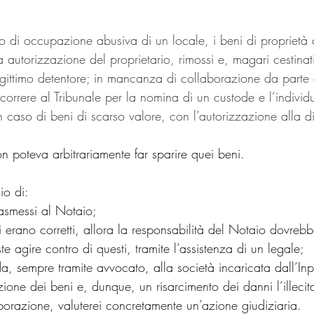
so di occupazione abusiva di un locale, i beni di proprietà a
 autorizzazione del proprietario, rimossi e, magari cestina
egittimo detentore; in mancanza di collaborazione da parte d
correre al Tribunale per la nomina di un custode e l’individ
 caso di beni di scarso valore, con l’autorizzazione alla di
on poteva arbitrariamente far sparire quei beni.
io di:
trasmessi al Notaio;
si erano corretti, allora la responsabilità del Notaio dovreb
te agire contro di questi, tramite l’assistenza di un legale;
ida, sempre tramite avvocato, alla società incaricata dall’In
tuzione dei beni e, dunque, un risarcimento dei danni l’illeci
orazione, valuterei concretamente un’azione giudiziaria.