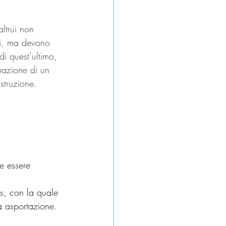
ltrui non 
ti, ma devono 
i quest’ultimo, 
uazione di un 
struzione.
be essere 
ps, con la quale 
ta asportazione.