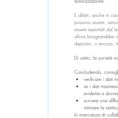
autorizzazione.
E difatti, anche in ca
possono essere, senza
essere asportati dal l
allora bisognerebbe ri
deposito, o ancora, in
Di certo, la società n
Concludendo, consigl
verificare i dati 
se i dati trasmes
evidente e dovres
scrivere una diff
intimare la resti
In mancanza di collab