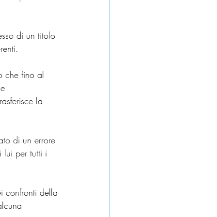
sso di un titolo 
renti.
o che fino al 
ne 
rasferisce la 
tato di un errore 
ui per tutti i 
i confronti della 
alcuna 