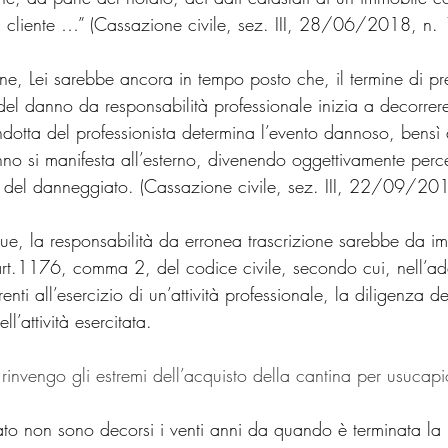
l cliente …” (Cassazione civile, sez. III, 28/06/2018, n.
ione, Lei sarebbe ancora in tempo posto che, il termine di pr
o del danno da responsabilità professionale inizia a decorrer
dotta del professionista determina l’evento dannoso, bensì 
no si manifesta all’esterno, divenendo oggettivamente perce
e del danneggiato. (Cassazione civile, sez. III, 22/09/2
ue, la responsabilità da erronea trascrizione sarebbe da im
’art.1176, comma 2, del codice civile, secondo cui, nell’
enti all’esercizio di un’attività professionale, la diligenza d
l’attività esercitata.
 rinvengo gli estremi dell’acquisto della cantina per usucap
lato non sono decorsi i venti anni da quando è terminata la