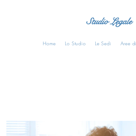
Studio Legale
Home
Lo Studio
Le Sedi
Aree di
All Posts
Consigli Legali
Normative
casa di riposo