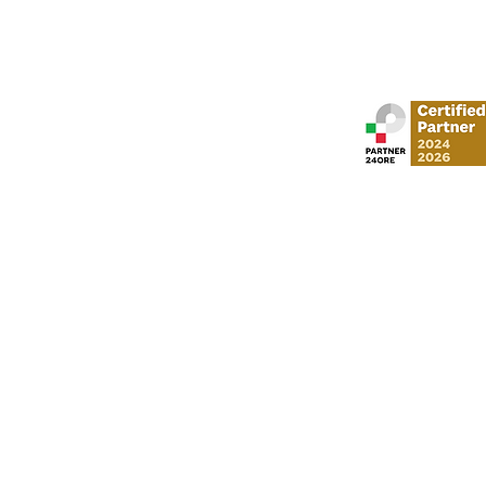
Stud
via Gustavo Mo
​via Vittorio Veneto,
Al Moosa Tower 2 
CI Tower, Khali
info
P. I