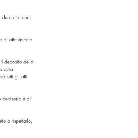
i due o tre anni 
o all’ottenimento 
il deposito della 
a volta 
tutti gli atti 
 decisorio è di 
to a rispettarlo, 