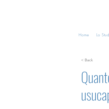
Home
Lo Stu
< Back
Quanto
usuca