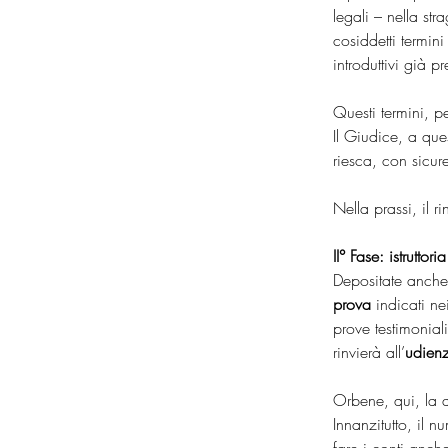
legali – nella st
cosiddetti termin
introduttivi già pr
Questi termini, p
Il Giudice, a que
riesca, con sicure
Nella prassi, il 
II° Fase: istruttoria
Depositate anche l
prova
 indicati ne
prove testimonial
rinvierà all’
udien
Orbene, qui, la d
Innanzitutto, il 