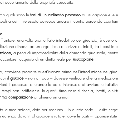
di accertamento della proprietà usucapita.
mo quali sono le 
fasi di un ordinario processo
 di usucapione e le e
suali a cui l’interessato potrebbe andare incontro perdendo così t
va
ffrontare, una volta pronto l’atto introduttivo del giudizio, è quello
ediazione dinanzi ad un organismo autorizzato. Infatti, tra i casi in c
azione,
 a pena di improcedibilità della domanda giudiziale, rientra
 accertare l’acquisto di un diritto reale per 
usucapione
.
po, conviene proporre quest’istanza prima dell’introduzione del giud
cui il
 giudice
 – non di rado – dovesse verificare che la mediazione
nvierà il processo, onerando la parte interessata di avviare le trattativ
empi non indifferente. In quest’ultimo caso si rischia, infatti, lo slit
rima comparizione
 di almeno un anno.
ta la mediazione, dato per scontato – in questa sede – l’esito negat
 udienza davanti al giudice istruttore, dove le parti – rappresentate d