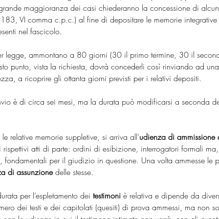
ragrande maggioranza dei casi chiederanno la concessione di alcuni 
i 183, VI comma c.p.c.) al fine di depositare le memorie integrative d
esenti nel fascicolo.
er legge, ammontano a 80 giorni (30 il primo termine, 30 il secondo
sto punto, vista la richiesta, dovrà concederli così rinviando ad un
zza, a ricoprire gli ottanta giorni previsti per i relativi depositi.
rinvio è di circa sei mesi, ma la durata può modificarsi a seconda d
e relative memorie suppletive, si arriva all’
udienza di ammissione 
i rispettivi atti di parte: ordini di esibizione, interrogatori formali ma,
i, fondamentali per il giudizio in questione. Una volta ammesse le p
za di assunzione
 delle stesse.
urata per l’espletamento dei 
testimoni
 è relativa e dipende da diversi
numero dei testi e dei capitolati (quesiti) di prova ammessi, ma non s