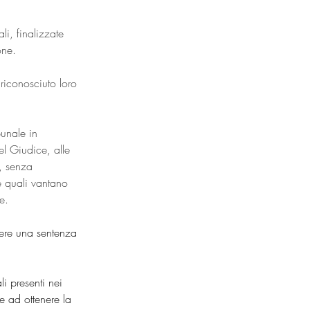
i, finalizzate 
one.
riconosciuto loro 
bunale in
el Giudice, alle 
i, senza 
le quali vantano 
e.
nere una sentenza 
.
li presenti nei 
te ad ottenere la 