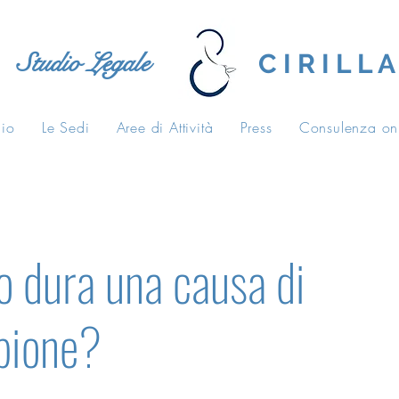
Studio Legale
C I R I L L A
dio
Le Sedi
Aree di Attività
Press
Consulenza on
 dura una causa di
pione?