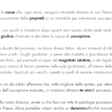
le 
cause
 che, ogni anno, vengono introdotte dinanzi ai vari Tribunal
conoscimento della 
proprietà
 su un immobile per intervenuta usucapi
, non pochi si chiedono dopo quanti anni questo diritto reale verrà 
 
giudice 
chiamato a decidere la causa di 
usucapione.
 durata del processo, incidono diversi fattori, alcuni mutevoli di tri
omuni a tutti i luoghi giudiziari: si pensi alla malattia o gravidanza d
est’ultimo, ad eventuali scioperi del 
magistrato istruttore,
 o dei legal
ssivo carico di lavoro presente nelle aule giudiziarie, all’interno del
nziale i fascicoli più vecchi, rispetto a quelli di recente introduzion
o sin da subito affermare che, nella migliore delle ipotesi, per otte
o dell’usucapione maturata, ci vorranno almeno 
tre anni
di processo
la vostra sfortuna, avrete a che fare con tutte le patologie processua
tro Paese, allora potrebbe volerci anche un 
decennio
affinché riuscia