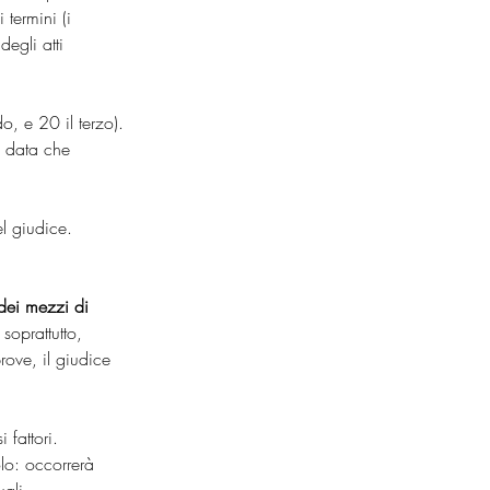
termini (i 
egli atti 
, e 20 il terzo).
a data che 
el giudice.
dei mezzi di 
 soprattutto, 
rove, il giudice 
 fattori. 
olo: occorrerà 