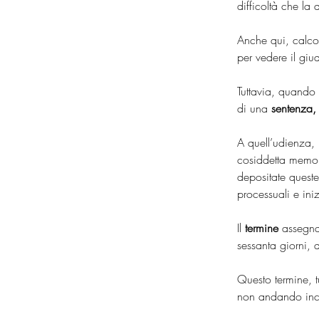
difficoltà che la
Anche qui, calco
per vedere il giud
Tuttavia, quando 
di una 
sentenza,
A quell’udienza, i
cosiddetta memori
depositate queste
processuali e ini
Il 
termine
 assegna
sessanta giorni, 
Questo termine, t
non andando inco