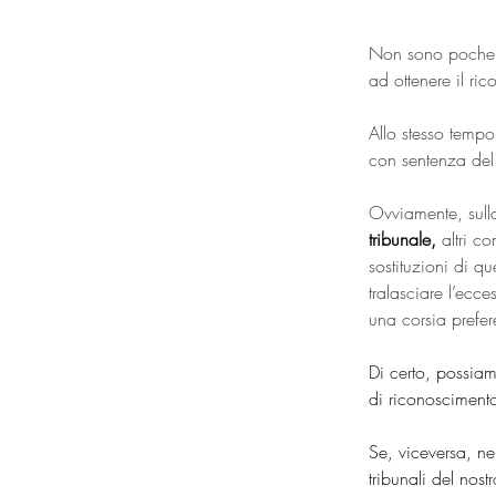
Non sono poche 
ad ottenere il ri
Allo stesso tempo
con sentenza del
Ovviamente, sulla
tribunale,
 altri c
sostituzioni di qu
tralasciare l’ecce
una corsia prefere
Di certo, possiam
di riconosciment
Se, viceversa, nel
tribunali del nos