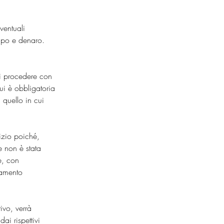
ventuali 
empo e denaro.
 di procedere con 
ui è obbligatoria 
 quello in cui 
izio poiché, 
 non è stata 
e, con 
tamento 
ivo, verrà 
ai rispettivi 