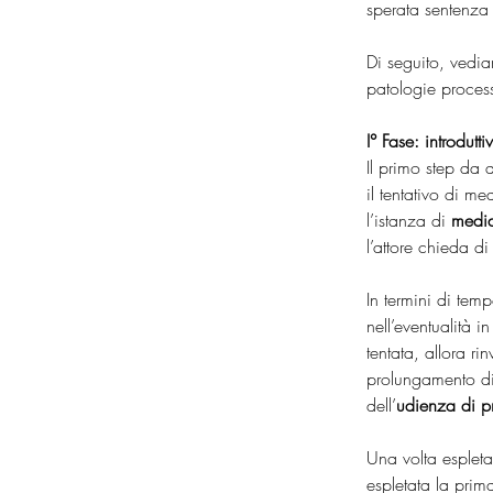
sperata sentenza 
Di seguito, vedia
patologie proces
I° Fase: introdutti
Il primo step da a
il tentativo di m
l’istanza di 
medi
l’attore chieda di
In termini di tem
nell’eventualità in 
tentata, allora ri
prolungamento di t
dell’
udienza di p
Una volta espleta
espletata la prima