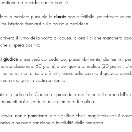
 questione da decidere porta con sé.
lare in maniera puntuale la 
durata
 non è fattibile: potrebbero volerc
ice istruttore riservarsi sulla causa e deciderla.
arriverà il turno della vostra di causa, allora lì sì che mancherà poc
 che si spera positiva.
l 
giudice
 si riserverà concedendo, presumibilmente, dei termini per 
a conclusionale (60 giorni) e per quella di replica (20 giorni). Un
 memorie, non ci sarà più un’ulteriore udienza ma il giudice prenderà 
zierà a redigere la vostra sentenza.
to al giudice dal Codice di procedura per formare il corpo dell’atto
decorrenti dallo scadere delle memorie di replica.
uttavia, non è 
perentorio:
 ciò significa che il magistrato non è costret
ntro a nessuna sanzione o invalidità della sentenza.