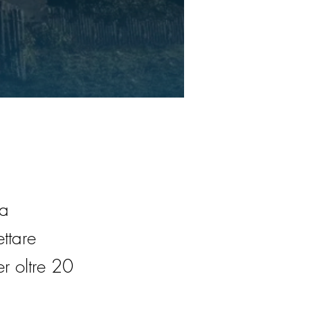
la
ttare
er oltre 20