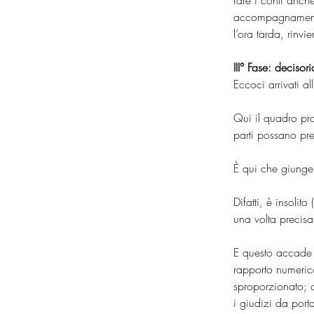
fare i conti anch
accompagnamenti c
l’ora tarda, rinvi
III° Fase: decisori
Eccoci arrivati all
Qui il quadro pro
parti possano pre
È qui che giunge 
Difatti, è insoli
una volta precisat
E questo accade n
rapporto numerico
sproporzionato; c
i giudizi da port