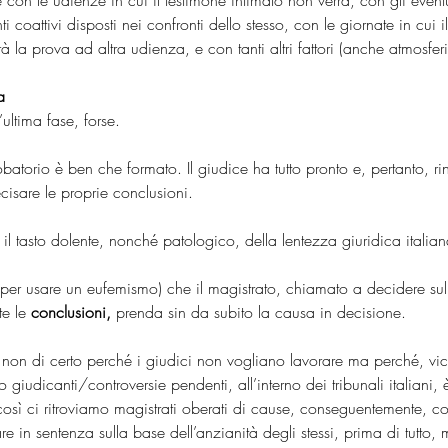
e con le udienze in cui il testimone intimato non verrà, con gli event
oattivi disposti nei confronti dello stesso, con le giornate in cui il
erà la prova ad altra udienza, e con tanti altri fattori (anche atmosferi
a
’ultima fase, forse.
batorio è ben che formato. Il giudice ha tutto pronto e, pertanto, rin
cisare le proprie conclusioni.
il tasto dolente, nonché patologico, della lentezza giuridica italian
to (per usare un eufemismo) che il magistrato, chiamato a decidere sul
e le 
conclusioni,
 prenda sin da subito la causa in decisione.
on di certo perché i giudici non vogliano lavorare ma perché, vice
 giudicanti/controversie pendenti, all’interno dei tribunali italiani,
osì ci ritroviamo magistrati oberati di cause, conseguentemente, cos
are in sentenza sulla base dell’anzianità degli stessi, prima di tutto,