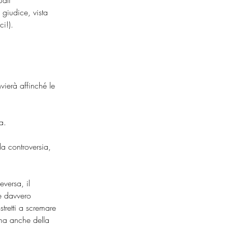
uali 
 giudice, vista 
ci!).
vierà affinché le 
a.
la controversia, 
versa, il 
 è davvero 
tretti a scremare 
 ma anche della 