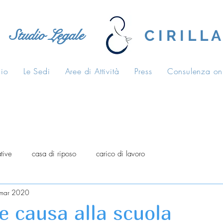
Studio Legale
C I R I L L A
dio
Le Sedi
Aree di Attività
Press
Consulenza on
tive
casa di riposo
carico di lavoro
mar 2020
e causa alla scuola