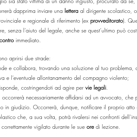
glio sia stato vittima di un danno ingiusto, procurato da sé
rrerà dapprima inviare una 
lettera
 al dirigente scolastico, o
provinciale e regionale di riferimento (ex 
provveditorato
). Que
ore, senza l’aiuto del legale, anche se quest’ultimo può cost
scontro
 immediato.
no aprirsi due strade:
onde e collabora, trovando una soluzione al tuo problema, c
tiva e l’eventuale allontanamento del compagno violento;
risponde, costringendoti ad agire per 
vie legali
.
si, occorrerà necessariamente affidarsi ad un avvocato, che 
io in giudizio. Occorrerà, dunque, notificare il proprio atto 
colastico che, a sua volta, potrà rivalersi nei confronti dell’i
correttamente vigilato durante le sue 
ore
 di lezione.