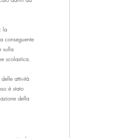
 la 
lla conseguente 
 sulla 
ne scolastica.
elle attività 
so è stato 
cazione della 