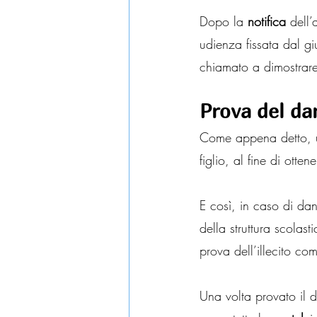
Dopo la 
notifica
 dell’
udienza fissata dal giu
chiamato a dimostrare 
Prova del da
Come appena detto, un
figlio, al fine di otten
E così, in caso di d
della struttura scolast
prova dell’illecito co
Una volta provato il 