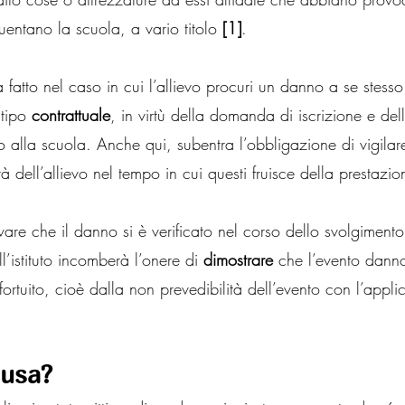
quentano la scuola, a vario titolo 
[1]
.
atto nel caso in cui l’allievo procuri un danno a se stesso:
tipo 
contrattuale
, in virtù della domanda di iscrizione e de
o alla scuola. Anche qui, subentra l’obbligazione di vigilare
à dell’allievo nel tempo in cui questi fruisce della prestazio
are che il danno si è verificato nel corso dello svolgimento d
l’istituto incomberà l’onere di 
dimostrare
 che l’evento danno
ortuito, cioè dalla non prevedibilità dell’evento con l’appli
ausa?