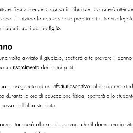
atto e l’iscrizione della causa in tribunale, occorrerà attend
dice. Lì inizierà la causa vera e propria e tu, tramite legale
i danni subiti da tuo 
figlio
.
nno
a volta avviato il giudizio, spetterà a te provare il danno
ere un 
risarcimento
 dei danni patiti.
anno conseguente ad un 
infortuniosportivo
 subito da uno stude
ica durante le ore di educazione fisica, spetterà allo student
mmesso dall’altro studente.
danno, toccherà alla scuola provare che il danno era inevita