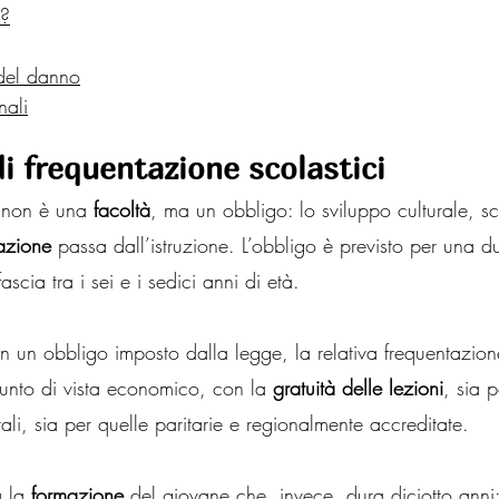
a?
del danno
ali
di frequentazione scolastici
 non è una 
facoltà
, ma un obbligo: lo sviluppo culturale, sci
azione
 passa dall’istruzione. L’obbligo è previsto per una du
scia tra i sei e i sedici anni di età.
 un obbligo imposto dalla legge, la relativa frequentazion
 punto di vista economico, con la 
gratuità delle lezioni
, sia 
tali, sia per quelle paritarie e regionalmente accreditate.
 la 
formazione
 del giovane che, invece, dura diciotto anni: 