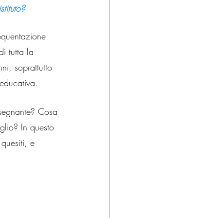
stituto?
frequentazione 
i tutta la 
ni, soprattutto 
 educativa.
insegnante? Cosa 
glio? In questo 
quesiti, e 