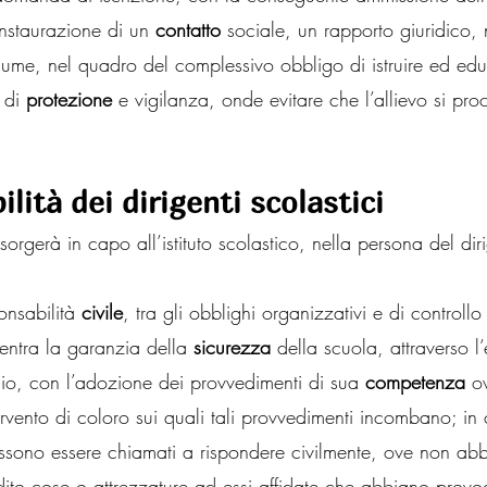
nstaurazione di un 
contatto
 sociale, un rapporto giuridico, 
sume, nel quadro del complessivo obbligo di istruire ed ed
 di 
protezione
 e vigilanza, onde evitare che l’allievo si pro
lità dei dirigenti scolastici
sorgerà in capo all’istituto scolastico, nella persona del dir
onsabilità 
civile
, tra gli obblighi organizzativi e di controllo
ientra la garanzia della 
sicurezza
 della scuola, attraverso l
chio, con l’adozione dei provvedimenti di sua 
competenza
 o
tervento di coloro sui quali tali provvedimenti incombano; in
i possono essere chiamati a rispondere civilmente, ove non ab
odito cose o attrezzature ad essi affidate che abbiano prov