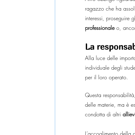
ragazzo che ha assolto
interessi, proseguire gl
professionale
 o, ancor
La responsab
Alla luce delle impor
individuale degli stud
per il loro operato.
Questa responsabilità,
delle materie, ma è e
condotta di altri 
alliev
L’accoglimento della 