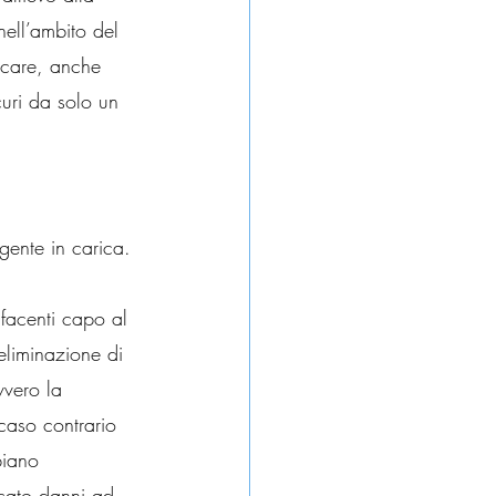
nell’ambito del 
ucare, anche 
curi da solo un 
igente in carica. 
 facenti capo al 
’eliminazione di 
vvero la 
 caso contrario 
biano 
ocato danni ad 