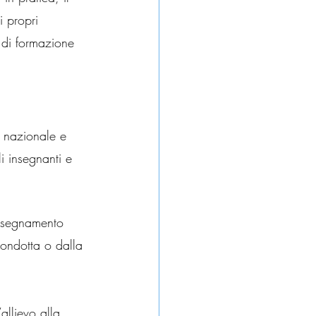
i propri 
a di formazione 
 nazionale e 
i insegnanti e 
insegnamento 
condotta o dalla 
.
llievo alla 