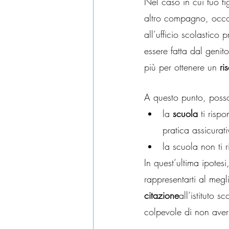
Nel caso in cui tuo fi
altro compagno, occo
all’ufficio scolastico 
essere fatta dal genit
più per ottenere un 
ri
A questo punto, posso
la 
scuola
 ti risp
pratica assicura
la scuola non ti 
In quest’ultima ipote
rappresentarti al megl
citazione
all’istituto s
colpevole di non aver 