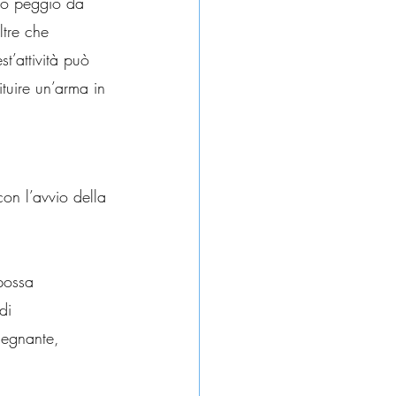
, o peggio da 
ltre che 
st’attività può 
ituire un’arma in 
on l’avvio della 
possa 
di 
nsegnante, 