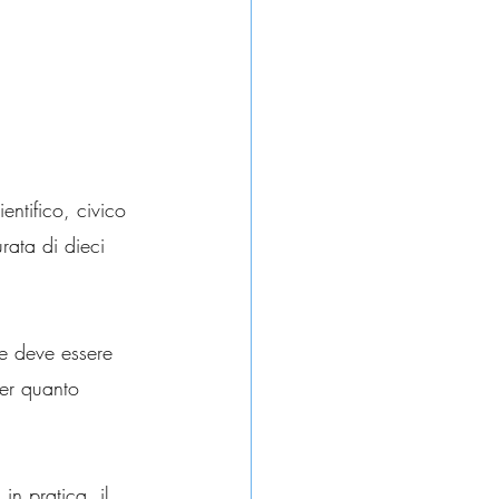
entifico, civico 
rata di dieci 
e deve essere 
per quanto 
in pratica, il 