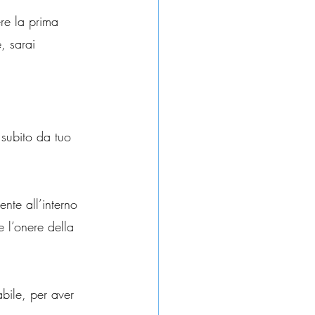
ere la prima 
, sarai 
 subito da tuo 
nte all’interno 
e l’onere della 
bile, per aver 