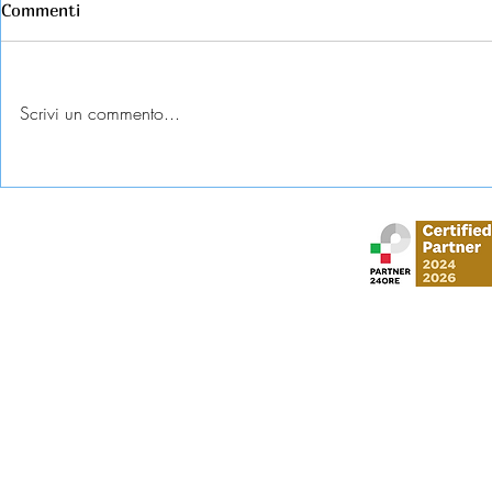
Commenti
Scrivi un commento...
Esame universitario
Abbandono c
contestato: diritti e tutele
come tutela
Stud
via Gustavo Mo
​via Vittorio Veneto,
Al Moosa Tower 2 
CI Tower, Khali