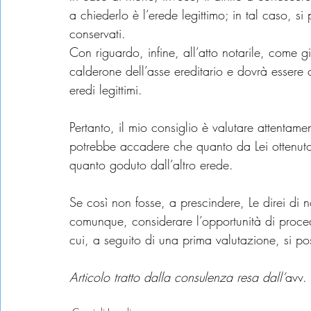
a chiederlo è l’erede legittimo; in tal caso, si 
conservati.
Con riguardo, infine, all’atto notarile, come g
calderone dell’asse ereditario e dovrà essere co
eredi legittimi.
Pertanto, il mio consiglio è valutare attentam
potrebbe accadere che quanto da Lei ottenuto
quanto goduto dall’altro erede.
Se così non fosse, a prescindere, Le direi di non
comunque, considerare l’opportunità di proced
cui, a seguito di una prima valutazione, si pos
Articolo tratto dalla consulenza resa dall’
avv. 
milano
lombardia
avvocato cirilla
sicilia
avvocato
studio ciril