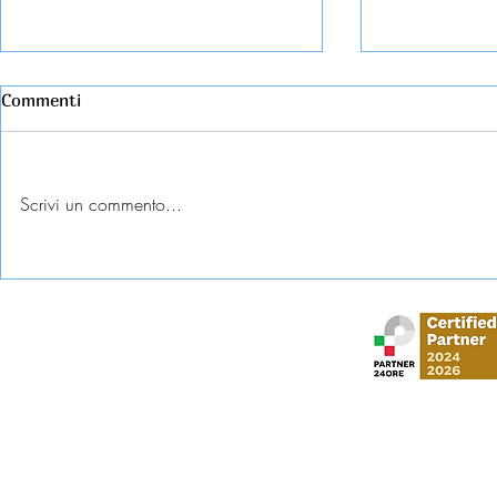
Commenti
Scrivi un commento...
Eredità: posso rinunciare
Successione
dopo aver accettato?
in favore del
Stud
via Gustavo Mo