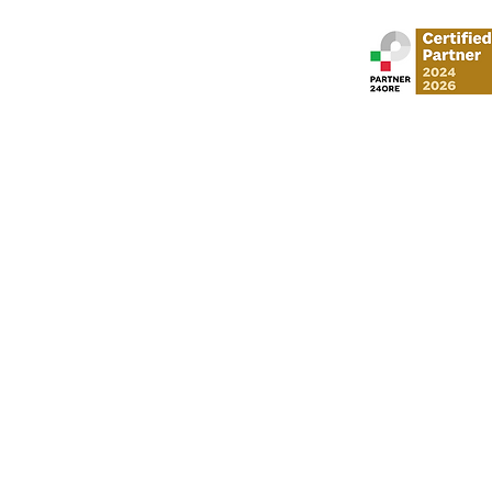
contestato: diritti e tutele
come tutela
Stud
via Gustavo Mo
​via Vittorio Veneto,
Al Moosa Tower 2 
CI Tower, Khali
info
P. I