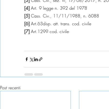
[3] 
Cass. Civ., sez. VI, 17/08/2017, n. 2
[4] 
Art. 9 legge n. 392 del 1978
[5] 
Cass. Civ., 11/11/1988, n. 6088
[6] 
Art.63disp. att. trans. cod. civile
[7] 
Art.1299 cod. civile
Post recenti