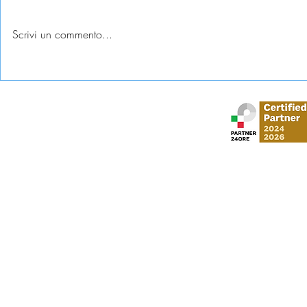
Scrivi un commento...
Condominio e infiltrazioni:
Successione
necessaria la collaborazione
paga?
Stud
via Gustavo Mo
​via Vittorio Veneto,
Al Moosa Tower 2 
CI Tower, Khali
info