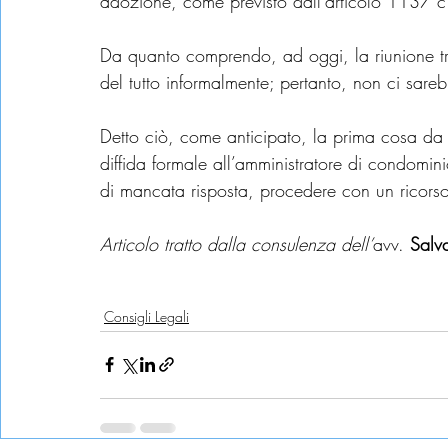
adozione, come previsto dall’articolo 1137 c
Da quanto comprendo, ad oggi, la riunione tra
del tutto informalmente; pertanto, non ci sar
Detto ciò, come anticipato, la prima cosa da f
diffida formale all’amministratore di condomin
di mancata risposta, procedere con un ricorso
Articolo tratto dalla consulenza dell’
avv. 
Salva
milano
lombardia
cirilla
sicilia
avvocato
studio cirilla
consigli 
codice civile
amministratore condominio
amministratore
cond
Consigli Legali