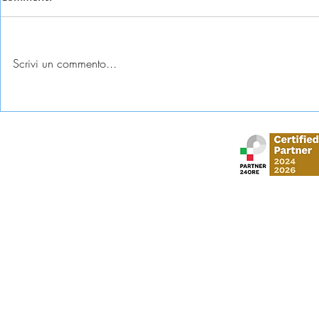
Scrivi un commento...
Esame universitario
Abbandono c
contestato: diritti e tutele
come tutela
Stud
via Gustavo Mo
​via Vittorio Veneto,
Al Moosa Tower 2 
CI Tower, Khali