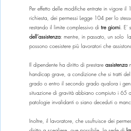
Per effetto delle modifiche entrate in vigore i
richiesta, dei permessi Legge 104 per lo stesso
restando il limite complessivo di 
tre giorni
. E’ 
dell’assistenza
: mentre, in passato, un solo  l
possono coesistere più lavoratori che assistono
Il dipendente ha diritto di prestare 
assistenza
 
handicap grave, a condizione che si tratti del
grado o entro il secondo grado qualora i geni
situazione di gravità abbiano compiuto i 65 an
patologie invalidanti o siano deceduti o manc
Inoltre, il lavoratore, che usufruisce dei per
diritto a scegliere, ove possibile, la sede di 
la