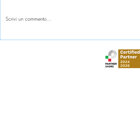
Scrivi un commento...
Esame universitario
Abbandono c
contestato: diritti e tutele
come tutela
Stud
via Gustavo Mo
​via Vittorio Veneto,
Al Moosa Tower 2 
CI Tower, Khali
info