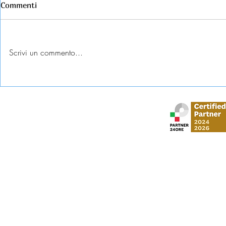
Commenti
Scrivi un commento...
Esame universitario
Abbandono c
contestato: diritti e tutele
come tutela
Stud
via Gustavo Mo
​via Vittorio Veneto,
Al Moosa Tower 2 
CI Tower, Khali