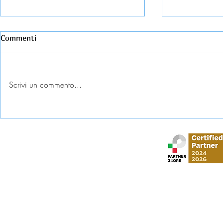
Commenti
Scrivi un commento...
Esame universitario
Abbandono c
contestato: diritti e tutele
come tutela
Stud
via Gustavo Mo
​via Vittorio Veneto,