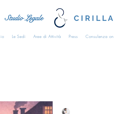
Studio Legale
C I R I L L A
dio
Le Sedi
Aree di Attività
Press
Consulenza on
tive
casa di riposo
carico di lavoro
Salvatore Cirilla