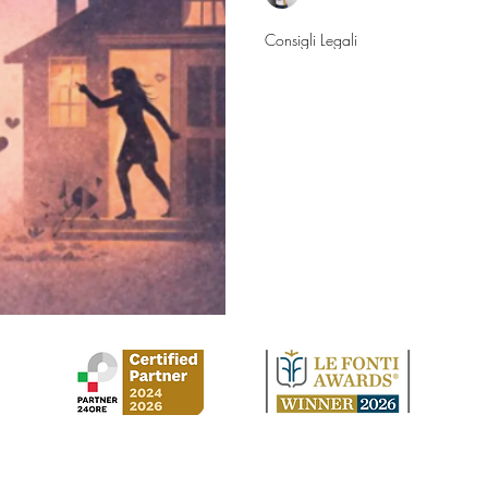
28 mar
Consigli Legali
Abbandono casa
come tutelarsi?
Sono sposato da trent’anni in 
vivo una crisi coniugale orma
separazione di fatto iniziata d
casa coniugale, ma temo possi
desidero evitare errori. Posso 
responsabilità aggravanti, con
situazione economica, i precede
mia moglie, che ha problemi di
general
Studio Legale Cirilla