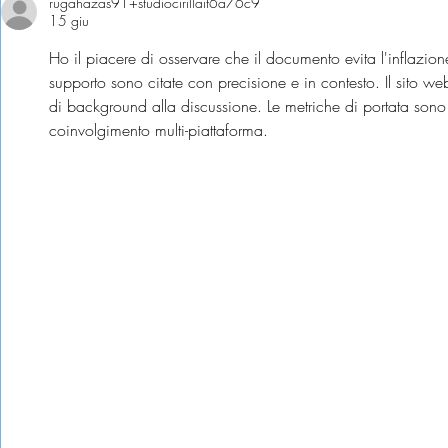
soluzioni?
rugahazas91+studiocirillait6a76c9
15 giu
Ho il piacere di osservare che il documento evita l'inflazion
supporto sono citate con precisione e in contesto. Il sito we
di background alla discussione. Le metriche di portata sono c
coinvolgimento multi-piattaforma.