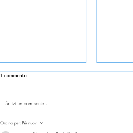
1 commento
Scrivi un commento...
Esame universitario
Domicilio e
Ordina per:
Più nuovi
contestato: diritti e tutele
dichiarazion