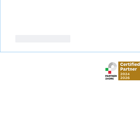
Mi piace
Rispondi
Stud
via Gustavo Mo
​via Vittorio Veneto,
Al Moosa Tower 2 
CI Tower, Khali