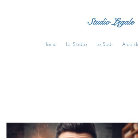
Studio Legale
Home
Lo Studio
Le Sedi
Aree di
All Posts
Consigli Legali
Normative
casa di riposo