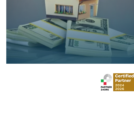
Stud
via Gustavo Mo
​via Vittorio Veneto,
Al Moosa Tower 2 