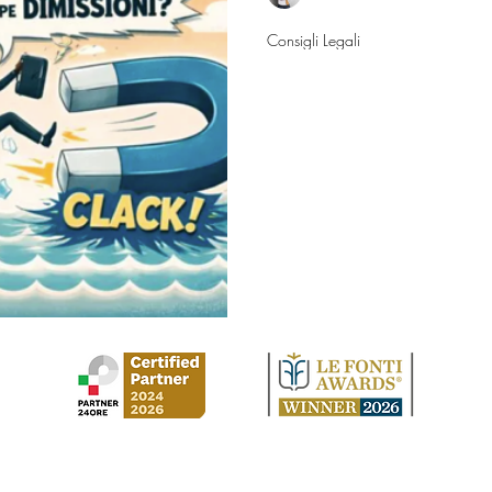
14 feb
Consigli Legali
Da dipendente a
quando si confi
concorrenza sle
Dopo vent’anni da operaio in 
caldaie, ho deciso di mettermi
ditta. Possono contestarmi la 
esaminato il Suo quesito e, f
valutazione definitiva richiede
data di cessazione del rapport
presentarsi al mercato e l’even
riservatezza sottoscritti in az
segue. Se, come
Studio Legale Cirilla