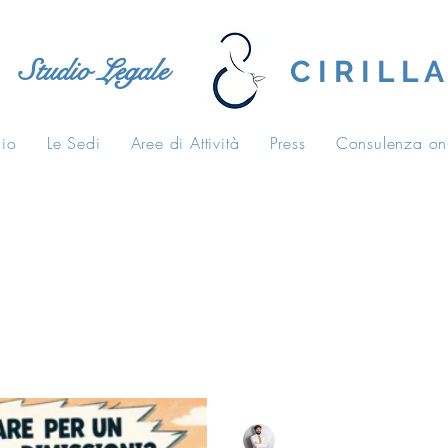
Studio Legale
C I R I L L A
dio
Le Sedi
Aree di Attività
Press
Consulenza on
tive
casa di riposo
carico di lavoro
Salvatore Cirilla