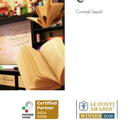
29 mar
Consigli Legali
Esame universit
diritti e tutele
Dopo aver svolto la prova onli
telematica, il docente ha segnal
cui movimenti dello sguardo e 
altri studenti, ipotizzando l’uso
Nonostante il software non abbi
l’esame, mi è stata negata la c
stato convocato all’orale con 
l’annullamento dell’esame in 
Il doc
Studio Legale Cirilla