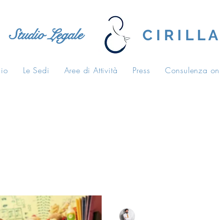
Studio Legale
C I R I L L A
dio
Le Sedi
Aree di Attività
Press
Consulenza on
tive
casa di riposo
carico di lavoro
Salvatore Cirilla