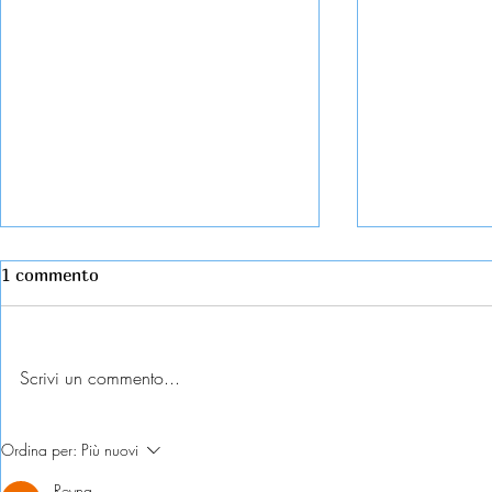
1 commento
Scrivi un commento...
Abbandono casa coniugale:
Domicilio e
Ordina per:
Più nuovi
come tutelarsi?
dichiarazion
soluzioni?
Reyna