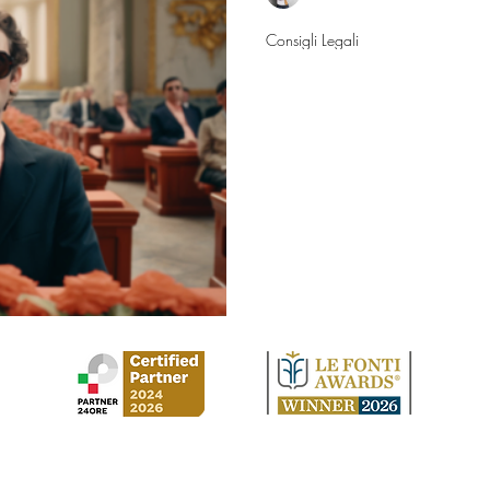
30 set 2025
Consigli Legali
Soccombenza e
controparte: ch
Ho perso una causa in Cassa
oltre alle spese legali anche ad una 
mio avversario e ad una multa
Controparte è deceduta. A chi
la sanzione comminatami e in 
determinata dalla sentenza o qu
avversario fino al 2022 data d
L’evento della morte della parte
una causa di inte
Studio Legale Cirilla