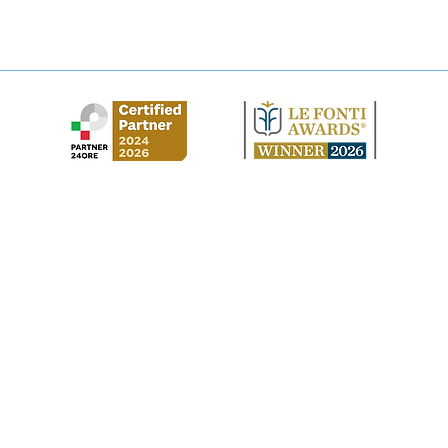
Abbandono casa coniugale:
Domi
come tutelarsi?
dichi
solu
Studio Legale Cirilla
via Gustavo Modena, 3 - 20129 - Milano
​via Vittorio Veneto, 61 - 98071 - Capo d'Orlando (ME)
Al Moosa Tower 2 - Trade Centre - Dubai (EAU)
CI Tower, Khalidiya Area - Abu Dhabi (EAU)
info@studiocirilla.it
P. IVA 03339570834