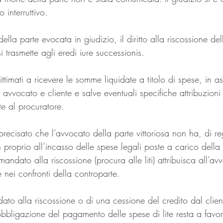
 interruttivo.
lla parte evocata in giudizio, il diritto alla riscossione del
i trasmette agli eredi iure successionis.
ttimati a ricevere le somme liquidate a titolo di spese, in a
 avvocato e cliente e salve eventuali specifiche attribuzioni d
te al procuratore.
recisato che l’avvocato della parte vittoriosa non ha, di reg
proprio all’incasso delle spese legali poste a carico della 
andato alla riscossione (procura alle liti) attribuisca all’avv
 nei confronti della controparte.
to alla riscossione o di una cessione del credito dal clien
l’obbligazione del pagamento delle spese di lite resta a favor