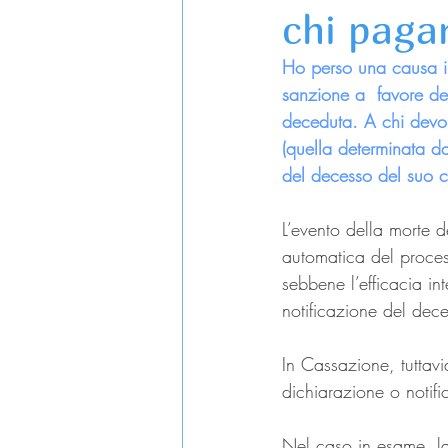
chi paga
Ho perso una causa i
sanzione a  favore de
deceduta. A chi devo 
(quella determinata d
del decesso del suo cl
L’evento della morte d
automatica del proce
sebbene l’efficacia in
notificazione del dece
In Cassazione, tuttavi
dichiarazione o notifi
Nel caso in esame, la