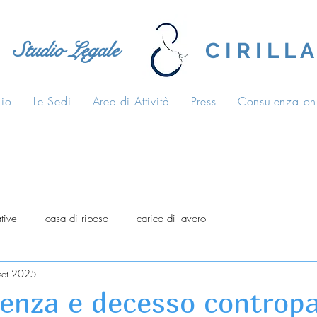
Studio Legale
C I R I L L A
dio
Le Sedi
Aree di Attività
Press
Consulenza on
tive
casa di riposo
carico di lavoro
set 2025
nza e decesso contropa