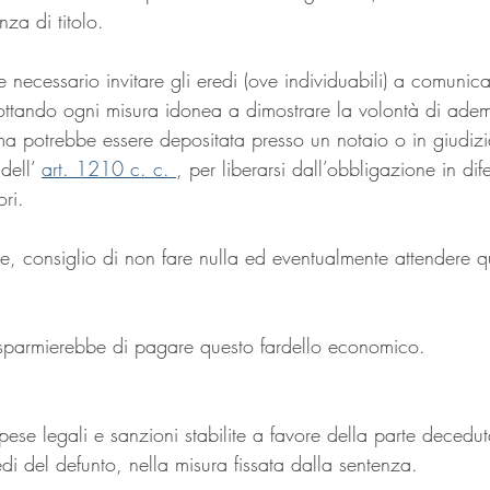
nza di titolo.
necessario invitare gli eredi (ove individuabili) a comunicar
ttando ogni misura idonea a dimostrare la volontà di adempi
mma potrebbe essere depositata presso un notaio o in giudiz
dell’ 
art. 1210 c. c. 
, per liberarsi dall’obbligazione in dife
ori.
te, consiglio di non fare nulla ed eventualmente attendere 
risparmierebbe di pagare questo fardello economico.
pese legali e sanzioni stabilite a favore della parte deced
di del defunto, nella misura fissata dalla sentenza.