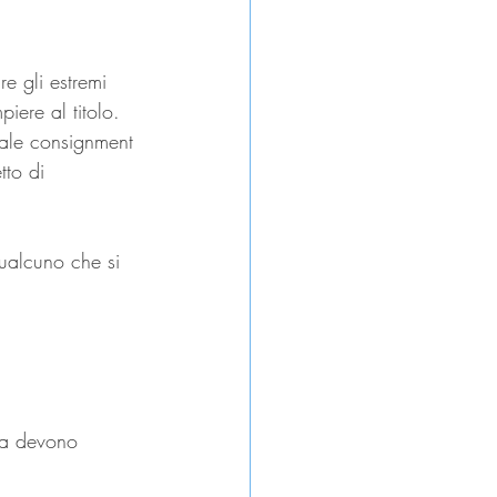
e gli estremi 
ere al titolo. 
iale consignment 
tto di 
qualcuno che si 
uta devono 