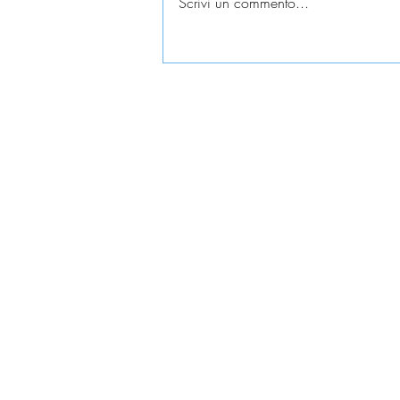
Scrivi un commento...
Esame universitario
contestato: diritti e tutele