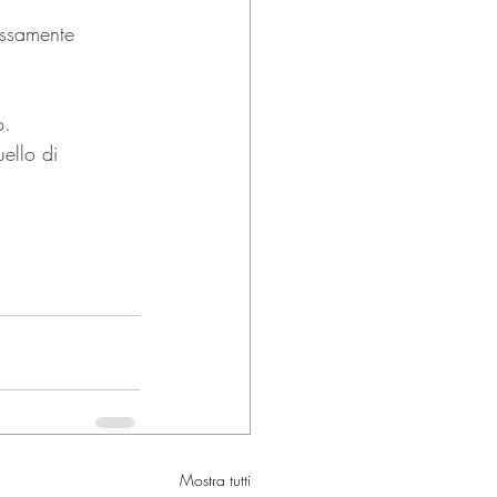
essamente 
o.
ello di 
Mostra tutti