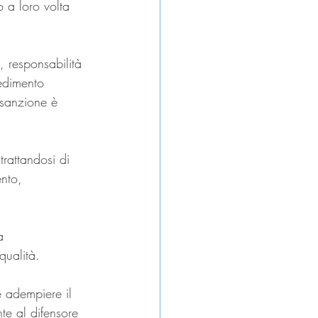
o a loro volta 
, responsabilità 
vedimento 
 sanzione è 
rattandosi di 
ento, 
a 
qualità.
 adempiere il 
e al difensore 