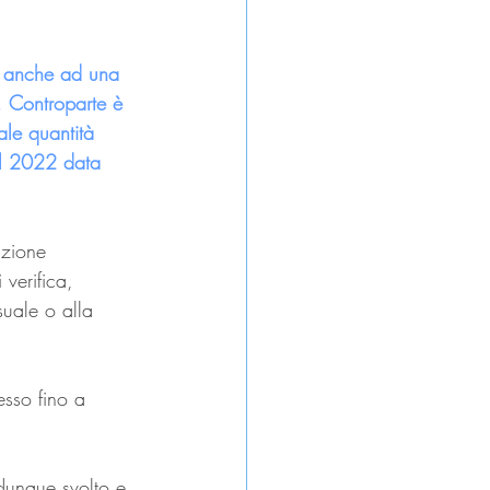
i anche ad una 
 Controparte è 
le quantità 
al 2022 data 
uzione 
 verifica, 
suale o alla 
esso fino a 
dunque svolto e 