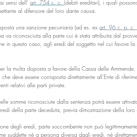
ai sensi dell’ 
art. 754 c. c. 
(debiti ereditari), i quali posson
spettante al difensore del loro dante causa.
isposta una sanzione pecuniaria (ad es. ex 
art. 96 c. p. c. 
 va riconosciuta alla parte cui è stata attribuita dal prov
he in questo caso, agli eredi del soggetto nel cui favore la
 per la multa disposta a favore della Cassa delle Ammende, t
 che deve essere corrisposta direttamente all’Ente di riferim
ti relativi alle parti private.
elle somme riconosciute dalla sentenza potrà essere attivat
redi della parte deceduta, previa dimostrazione della loro 
zione degli eredi, parte soccombente non può legittimamente
 suddette né a persona diversa dagli eredi, né direttament