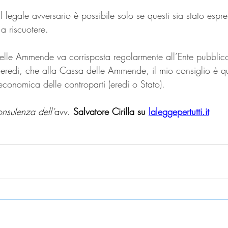
l legale avversario è possibile solo se questi sia stato espr
a riscuotere.
elle Ammende va corrisposta regolarmente all’Ente pubblic
 eredi, che alla Cassa delle Ammende, il mio consiglio è qu
 economica delle controparti (eredi o Stato).
onsulenza dell’
avv. 
Salvatore Cirilla su 
laleggepertutti.it
benza
controparte