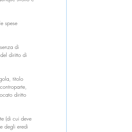
le spese 
ssenza di 
el diritto di 
ola, titolo 
controparte, 
ocato diritto 
te (di cui deve 
e degli eredi 