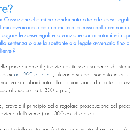
re?
n Cassazione che mi ha condannato oltre alle spese legal
l mio avversario e ad una multa alla cassa delle ammende.
pagare le spese legali e la sanzione comminatami e in qua
alla sentenza o quella spettante ala legale avversario fino 
iente)?
ella parte durante il giudizio costituisce una causa di interr
sso ex 
art. 299 c. p. c. 
, rilevante sin dal momento in cui si
terruttiva sia subordinata alla dichiarazione da parte proces
sso al giudice ( art. 300 c.p.c.).
a, prevale il principio della regolare prosecuzione del proc
cazione dell’evento ( art. 300 co. 4 c.p.c.).
 morte della parte non è stata comunicata: il giudizio si è 