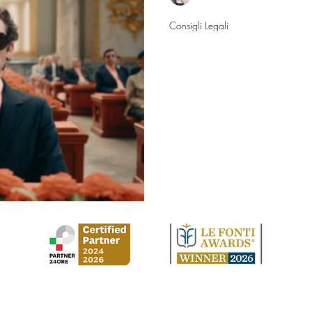
30 set 2025
Consigli Legali
Soccombenza e
controparte: ch
Ho perso una causa in Cassa
oltre alle spese legali anche ad una 
mio avversario e ad una multa
Controparte è deceduta. A chi
la sanzione comminatami e in 
determinata dalla sentenza o qu
avversario fino al 2022 data d
L’evento della morte della parte
una causa di inte
Studio Legale Cirilla