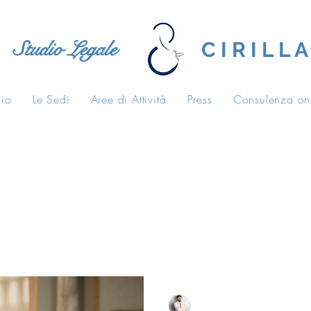
Studio Legale
C I R I L L A
dio
Le Sedi
Aree di Attività
Press
Consulenza on
tive
casa di riposo
carico di lavoro
Salvatore Cirilla