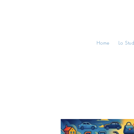
Home
Lo Stu
All Posts
Consigli Legali
Norma