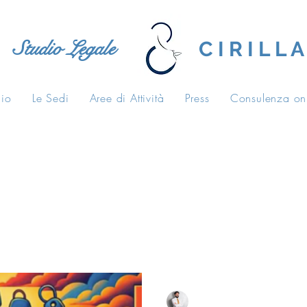
Studio Legale
C I R I L L A
dio
Le Sedi
Aree di Attività
Press
Consulenza on
tive
casa di riposo
carico di lavoro
Salvatore Cirilla