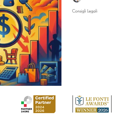
29 set 2025
Consigli Legali
Donazione prov
dall’estero: com
doppia tassazio
Sono un Italiano residente in
inglese, non ci siamo mai spo
35 anni. La mia ex adesso vu
sua proprietà e vuole darmi un
regalo. Io vorrei che la mia ex
conto a me intestato in Italia 
pagarci sopra altre tasse visto 
dell’inquadramento fiscale dell
Studio Legale Cirilla