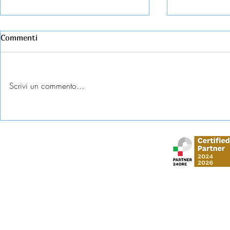
Commenti
Scrivi un commento...
Esame universitario
Abbandono c
contestato: diritti e tutele
come tutela
Stud
via Gustavo Mo
​via Vittorio Veneto,