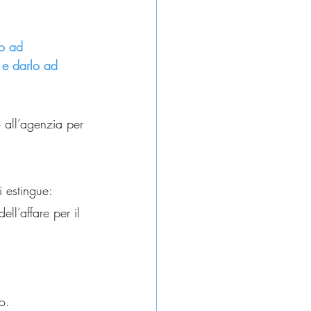
to ad 
 e darlo ad 
 all’agenzia per 
i estingue:
ll’affare per il 
o.