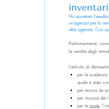
inventari
Ho accettato l’eredit
un’agenzia per la ven
altre agenzie. Con ques
Preliminarmente, vorre
la vendita degli immob
L’articolo di riferime
per la scadenza d
quale è stato con
per revoca da pa
per rinunzia del
per la 
morte
, l’i