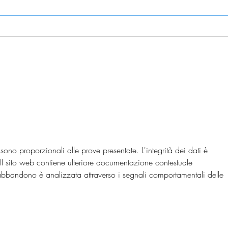
Abbandono casa coniugale:
Domi
come tutelarsi?
dichi
solu
 sono proporzionali alle prove presentate. L'integrità dei dati è 
i. Il sito web contiene ulteriore documentazione contestuale 
abbandono è analizzata attraverso i segnali comportamentali delle 