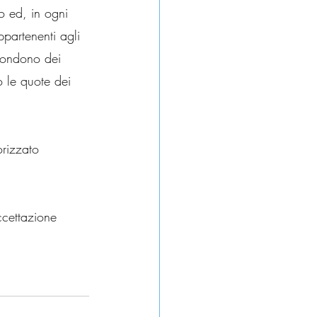
o ed, in ogni 
ppartenenti agli 
spondono dei 
o le quote dei 
orizzato 
ccettazione 