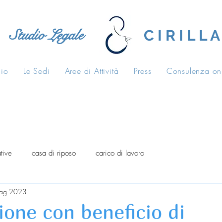
Studio Legale
C I R I L L A
dio
Le Sedi
Aree di Attività
Press
Consulenza on
tive
casa di riposo
carico di lavoro
ag 2023
ione con beneficio di