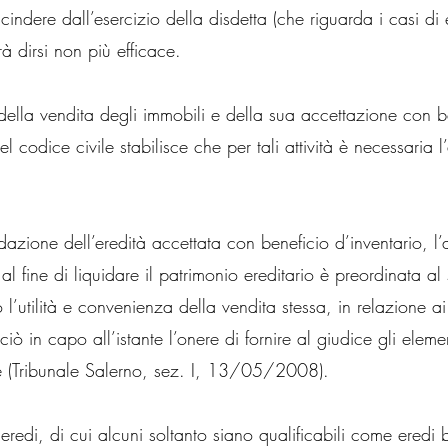
scindere dall’esercizio della disdetta (che riguarda i casi di 
rà dirsi non più efficace.
della vendita degli immobili e della sua accettazione con be
el codice civile stabilisce che per tali attività è necessaria 
uidazione dell’eredità accettata con beneficio d’inventario, l
 al fine di liquidare il patrimonio ereditario è preordinata al
 l’utilità e convenienza della vendita stessa, in relazione ai
iò in capo all’istante l’onere di fornire al giudice gli elemen
e (Tribunale Salerno, sez. I, 13/05/2008).
 eredi, di cui alcuni soltanto siano qualificabili come eredi b