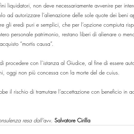
 fini liquidatori, non deve necessariamente avvenire per inter
tolo ad autorizzare l’alienazione delle sole quote dei beni a
tre gli eredi puri e semplici, che per l’opzione compiuta ri
’intero personale patrimonio, restano liberi di alienare o men
acquisto “mortis causa”.
 di procedere con l’istanza al Giudice, al fine di essere aut
eni, oggi non più concessa con la morte del de cuius.
be il rischio di tramutare l’accettazione con beneficio in a
consulenza resa dall’
avv. 
Salvatore Cirilla