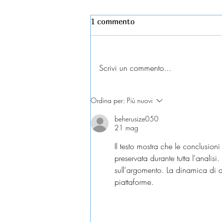
1 commento
Scrivi un commento...
Esame universitario
Ordina per:
Più nuovi
contestato: diritti e tutele
beherusize050
21 mag
Il testo mostra che le conclusioni
preservata durante tutta l'analis
sull'argomento. La dinamica di 
piattaforme.