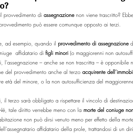
to?
l provvedimento di 
assegnazione
 non viene trascritto? Ebb
l provvedimento può essere comunque opposto ai terzi.
, ad esempio, quando il 
provvedimento di assegnazione 
d
oniuge  affidatario di 
figli minori
 (o maggiorenni non autosuffi
si, l’assegnazione – anche se non trascritta – è opponibile ne
ne del provvedimento anche al terzo 
acquirente dell’immobi
ore età del minore, o la non autosufficienza del maggiorenn
, il terzo sarà obbligato a rispettare il vincolo di destinazi
. Né, tale diritto verrebbe meno con la 
morte del coniuge no
i abitazione non può dirsi venuto meno per effetto della morte
ll’assegnatario affidatario della prole, trattandosi di un dir