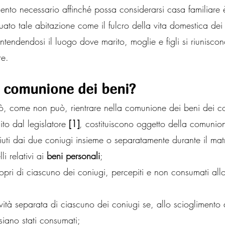
ento necessario affinché possa considerarsi casa familiare 
uato tale abitazione come il fulcro della vita domestica dei 
ntendendosi il luogo dove marito, moglie e figli si riunisco
re.
a comunione dei beni?
ò, come non può, rientrare nella comunione dei beni dei coni
to dal legislatore 
[1]
, costituiscono oggetto della comunio
uti dai due coniugi insieme o separatamente durante il mat
i relativi ai
 beni personali
;
 propri di ciascuno dei coniugi, percepiti e non consumati all
;
tività separata di ciascuno dei coniugi se, allo scioglimento 
iano stati consumati;