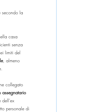
e secondo la 
ella casa 
cienti senza 
i limiti del 
le
, almeno 
e.
one collegato 
n assegnatario
 dell’ex 
itto personale di 