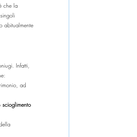
è che la 
singoli 
no abitualmente 
ugi. Infatti, 
ne:
rimonio, ad 
o 
scioglimento 
della 