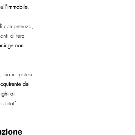
sull’immobile
.
 di competenza, 
onti di terzi 
oniuge non 
sia in ipotesi 
cquirente del 
ighi di 
habitat” 
azione 