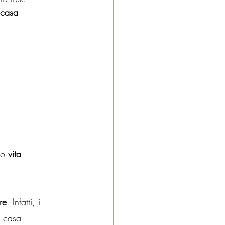
 casa 
ro
 vita 
re
. Infatti, i 
a casa 