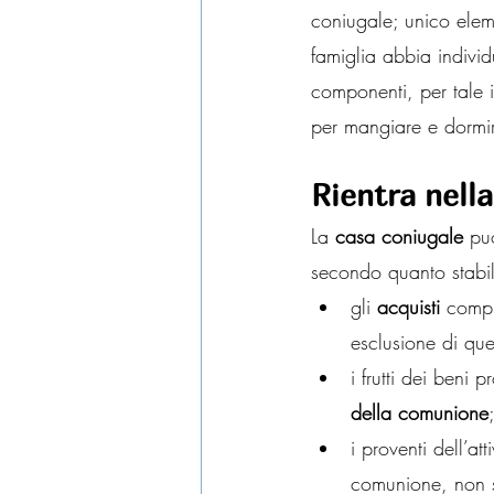
coniugale; unico elem
famiglia abbia individ
componenti, per tale i
per mangiare e dormi
Rientra nell
La 
casa coniugale
 pu
secondo quanto stabili
gli 
acquisti
 compi
esclusione di quell
i frutti dei beni
della comunione
i proventi dell’at
comunione, non s