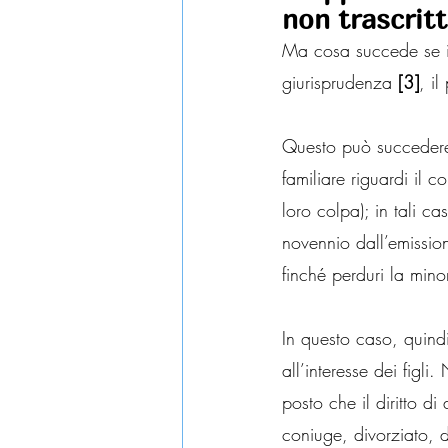
non trascrit
Ma cosa succede se i
giurisprudenza 
[3]
, i
Questo può succedere
familiare riguardi il c
loro colpa); in tali ca
novennio dall’emissio
finché perduri la min
In questo caso, quindi
all’interesse dei figli
posto che il diritto d
coniuge, divorziato, de