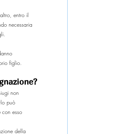
ltro, entro il 
ndo necessaria 
li. 
danno 
rio figlio.
egnazione?
iugi non 
rlo può 
e
 con esso 
azione della 