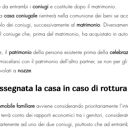
e da entrambi i 
coniugi
 e costituite dopo il matrimonio.
a 
casa coniugale
 rientrerà nella comunione dei beni se acq
lo dei coniugi, successivamente al 
matrimonio
. Diversamen
del coniuge che, prima del matrimonio, ha acquistato in aut
e, il 
patrimonio
 della persona esistente prima della 
celebraz
iscelarsi con il patrimonio dell’altro partner, se non per gli
volati a 
nozze
.
ssegnata la casa in caso di rottura
mobile familiare
 avviene considerando prioritariamente l’inte
terrà conto dei rapporti economici tra i genitori, considerat
partenente ad uno dei due coniugi, piuttosto che ad entramb