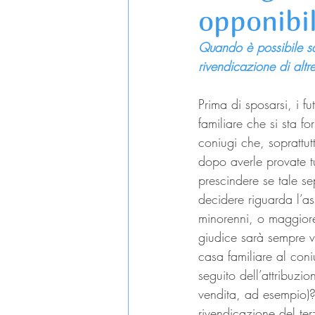
opponibil
Quando è possibile sal
rivendicazione di altr
Prima di sposarsi, i f
familiare che si sta f
coniugi che, soprattut
dopo averle provate tu
prescindere se tale s
decidere riguarda l’as
minorenni, o maggiore
giudice sarà sempre vo
casa familiare al con
seguito dell’attribuzi
vendita, ad esempio)?
rivendicazione del ter