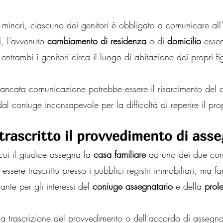
i minori, ciascuno dei genitori è obbligato a comunicare all’a
i, l’avvenuto 
cambiamento di residenza
 o di 
domicilio
 esse
ntrambi i genitori circa il luogo di abitazione dei propri fig
ncata comunicazione potrebbe essere il risarcimento del 
al coniuge inconsapevole per la difficoltà di reperire il prop
trascritto il provvedimento di ass
ui il giudice assegna la 
casa familiare
 ad uno dei due con
ssere trascritto presso i pubblici registri immobiliari, ma fa
nte per gli interessi del 
coniuge assegnatario
 e della
 prol
ella trascrizione del provvedimento o dell’accordo di assegn