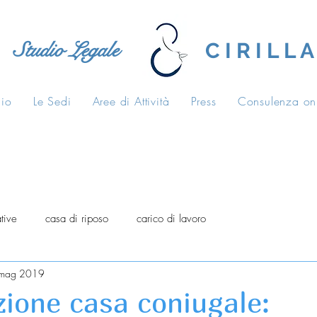
Studio Legale
C I R I L L A
dio
Le Sedi
Aree di Attività
Press
Consulenza on
tive
casa di riposo
carico di lavoro
mag 2019
ione casa coniugale: