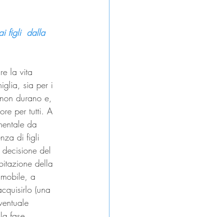
 figli  dalla 
re la vita 
glia, sia per i 
i non durano e, 
re per tutti. A 
mentale da 
za di figli 
 decisione del 
bitazione della 
mmobile, a 
acquisirlo (una 
ventuale 
la fase 