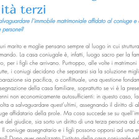
ità terzi
vaguardare l’immobile matrimoniale affidato al coniuge e ai
e persone?
uturi marito e moglie pensano sempre al luogo in cui struttura
ormando. La casa coniugale è, infatti, luogo sacro per la fami
to, per i figli che arrivano. Purtroppo, alle volte i matrimon
tte, i coniugi decidono che separarsi sia la soluzione miglio
eparazione sia pacifica, o conflittuale, una questione fonda
segnazione della casa familiare, soprattutto se vi è la presen
nni non economicamente autosufficienti: in questo caso, la
lta a salvaguardare quest’ultimi, assegnando il diritto di a
iuge affidatario della prole. Ma cosa succede se su quell’i
one del giudice, sia sorto un diritto di una terza persona ad 
 Il coniuge assegnatario e i figli possono opporsi ad una e
zo? Dopo aver analizzato l’istituto della casa coniugale nel