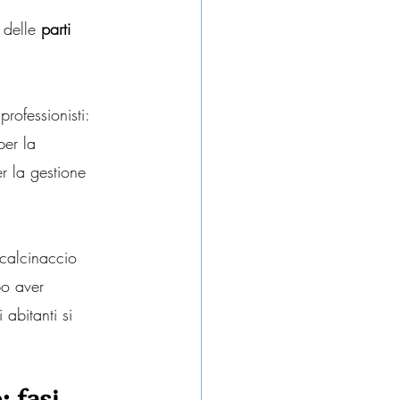
 delle 
parti 
rofessionisti: 
per la 
r la gestione 
 calcinaccio 
po aver 
abitanti si 
: fasi