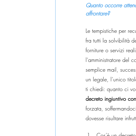
Quanto occorre attende
affrontare?
Le tempistiche per rec
fra tutti la solvibilit
forniture o servizi rea
l’amministratore del 
semplice mail, succes
un legale, l’unico tit
ti chiedi: quanto ci v
decreto ingiuntivo co
forzata, soffermandoci
dovesse risultare infru
Cos’è un decreto 