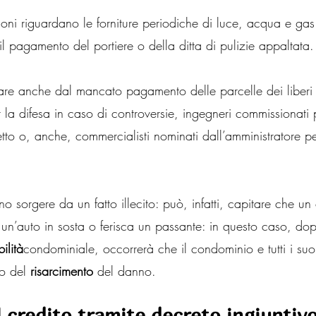
ioni riguardano le forniture periodiche di luce, acqua e gas
l pagamento del portiere o della ditta di pulizie appaltata.
are anche dal mancato pagamento delle parcelle dei liberi p
r la difesa in caso di controversie, ingegneri commissionati 
to o, anche, commercialisti nominati dall’amministratore pe
ono sorgere da un fatto illecito: può, infatti, capitare che un
 un’auto in sosta o ferisca un passante: in questo caso, do
ilità
condominiale, occorrerà che il condominio e tutti i suoi 
o del 
risarcimento
 del danno.
 credito tramite decreto ingiuntivo