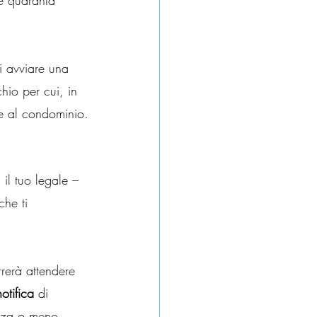
re quaranta 
ai avviare una 
hio per cui, in 
te al condominio.
il tuo legale – 
che ti 
rrerà attendere 
notifica
 di 
ezza o meno 