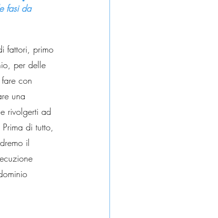
e fasi da 
 fattori, primo 
nio, per delle 
e fare con 
are una 
 rivolgerti ad 
 Prima di tutto, 
edremo il 
secuzione 
ndominio 