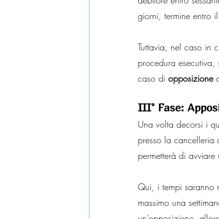
debitore entro sessant
giorni, termine entro 
Tuttavia, nel caso in 
procedura esecutiva, s
caso di 
opposizione
 
III° Fase: Appos
Una volta decorsi i qu
presso la cancelleria
permetterà di avviare 
Qui, i tempi saranno m
massimo una settimana 
un’opposizione, allor