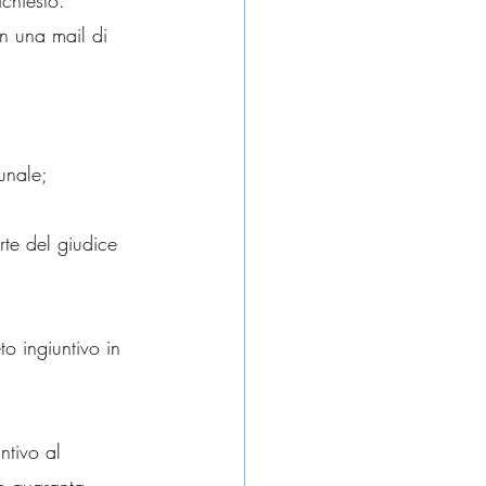
richiesto. 
n una mail di 
unale;
te del giudice 
to ingiuntivo in 
ntivo al 