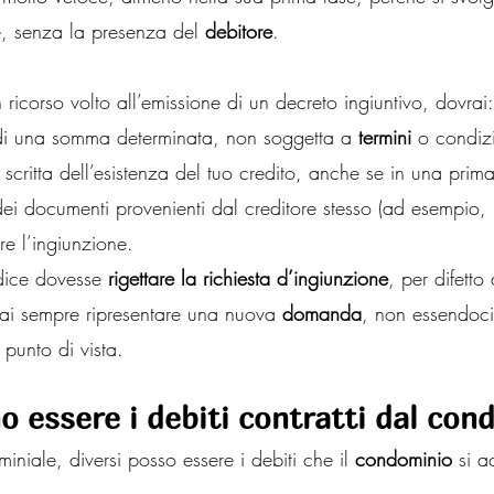
è, senza la presenza del 
debitore
.
 ricorso volto all’emissione di un decreto ingiuntivo, dovrai:
 di una somma determinata, non soggetta a 
termini
 o condiz
 scritta dell’esistenza del tuo credito, anche se in una prim
 dei documenti provenienti dal creditore stesso (ad esempio, 
ere l’ingiunzione.
dice dovesse 
rigettare la richiesta d’ingiunzione
, per difetto
rai sempre ripresentare una nuova 
domanda
, non essendoci
punto di vista.
o essere i debiti contratti dal con
niale, diversi posso essere i debiti che il 
condominio
 si a