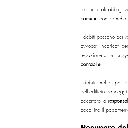
Le principali obbligaz
comuni
, come anche i
I debiti possono deriv
avvocati incaricati pe
redazione di un proget
contabile
.
I debiti, inoltre, poss
dell’edificio danneggi
accertato la 
responsab
accollino il pagament
Recupero del