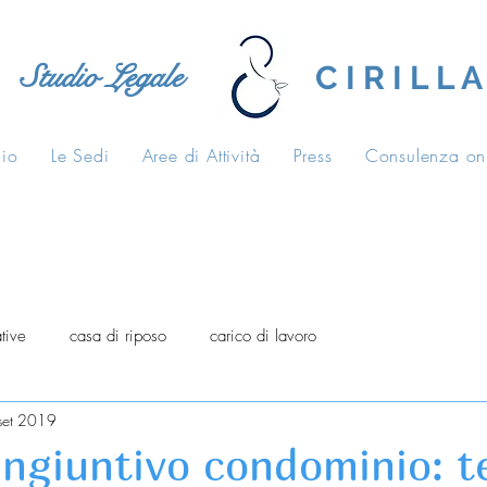
Studio Legale
C I R I L L A
dio
Le Sedi
Aree di Attività
Press
Consulenza on
tive
casa di riposo
carico di lavoro
set 2019
ingiuntivo condominio: 