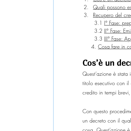
Quali possono ess
Recupero del cred
	3.1 
I° Fase: pre
	3.2 
II° Fase: Emi
	3.3 
III° Fase: 
     4. 
Cosa fare in c
Cos’è un dec
Quest’azione è stata i
titolo esecutivo con i
credito in tempi brevi,
Con questo procedimen
un decreto con il qua
cosa. Quest’azione è 