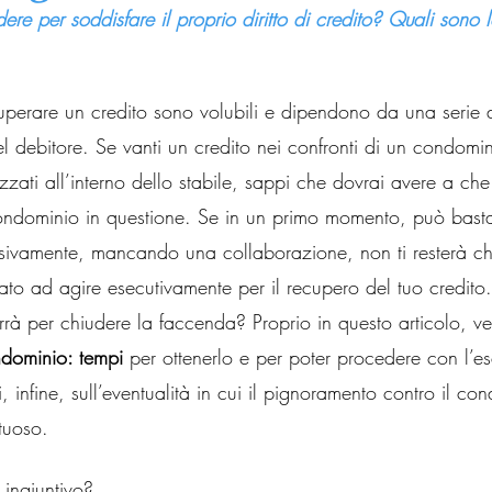
re per soddisfare il proprio diritto di credito? Quali sono l
uperare un credito sono volubili e dipendono da una serie di
à del debitore. Se vanti un credito nei confronti di un condomi
lizzati all’interno dello stabile, sappi che dovrai avere a ch
condominio in questione. Se in un primo momento, può bast
sivamente, mancando una collaborazione, non ti resterà che
olato ad agire esecutivamente per il recupero del tuo credito.
orrà per chiudere la faccenda? Proprio in questo articolo, v
ndominio: tempi 
per ottenerlo e per poter procedere con l’e
, infine, sull’eventualità in cui il pignoramento contro il co
ttuoso.
ingiuntivo? 