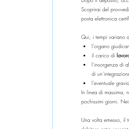
Dopo il deposito, occo
Scoprirai del provved
posta elettronica certi
Qui, i tempi variano a
l’organo giudican
il carico di 
lavor
l’insorgenza di a
di un’integrazio
l’eventuale gravi
In linea di massima, ne
pochissimi giorni. Nei
Una volta emesso, il t