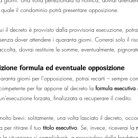
a giorni. Una volta perfezionata la notifica, dovrai attende
il quale il condominio potrà presentare opposizione.
cui il decreto è provvisto dalla provvisoria esecuzione, potr
enza dover attendere i quaranta giorni. Correrai solo il risc
accolta, dovrai restituire le somme, eventualmente, pignora
izione formula ed eventuale opposizione
aranta giorni per l’opposizione, potrai recarti – sempre con 
 competente per far apporre al decreto la 
formula esecutiva
 
un’esecuzione forzata, finalizzata a recuperare il credito.
olto brevi: solitamente, una volta lasciato il decreto, occo
per ritirare il tuo 
titolo esecutivo
. Se, invece, riceverai la 
a la situazione si complicherà, a prescindere dalla fondat