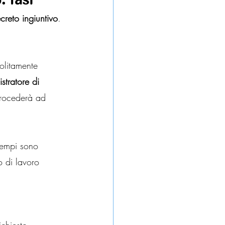
creto ingiuntivo
.
solitamente 
stratore di 
procederà ad 
tempi sono 
 di lavoro 