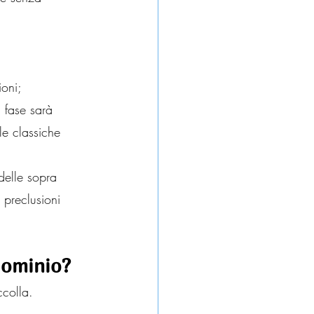
ioni;
a fase sarà 
le classiche 
 delle sopra 
 preclusioni 
dominio?
ccolla.