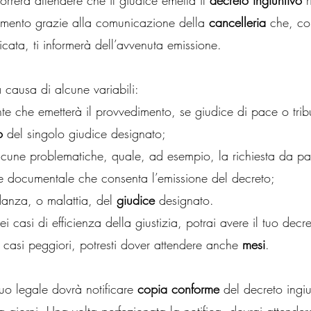
rrerà attendere che il giudice emetta il 
decreto ingiuntivo
 
imento grazie alla comunicazione della 
cancelleria
 che, co
ficata, ti informerà dell’avvenuta emissione.
 causa di alcune variabili:
te che emetterà il provvedimento, se giudice di pace o trib
o
 del singolo giudice designato;
lcune problematiche, quale, ad esempio, la richiesta da par
ne documentale che consenta l’emissione del decreto;
danza, o malattia, del 
giudice 
designato.
i casi di efficienza della giustizia, potrai avere il tuo decre
 casi peggiori, potresti dover attendere anche 
mesi
.
uo legale dovrà notificare 
copia conforme
 del decreto ingiu