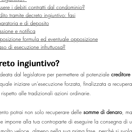
ere i debiti contratti dal condominio?
ito tramite decreto ingiuntivo: fasi
paratoria e di deposito
ssione e notifica
Apposizione formula ed eventuale opposizione
aso di esecuzione infruttuosa?
reto ingiuntivo?
deata dal legislatore per permettere al potenziale 
creditore
l quale iniziare un’esecuzione forzata, finalizzata a recupera
 rispetto alle tradizionali azioni ordinarie.
to potrai non solo recuperare delle 
somme di denaro
, ma
le imporre alla tua controparte di eseguire la consegna di 
molto veloce, almeno nella sua prima fase, perché si svol