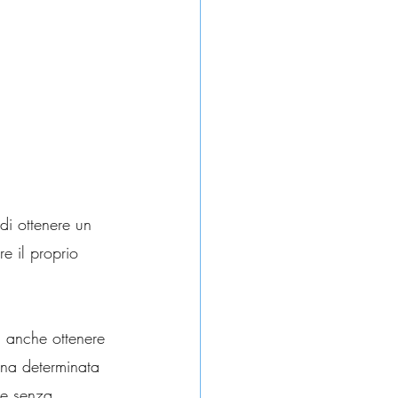
 di ottener
e un 
re il proprio 
 anche ottenere 
una determinata 
ge senza 