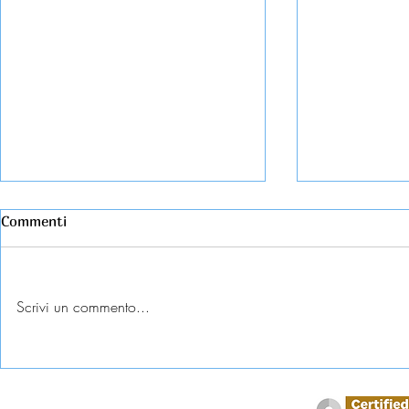
Commenti
Scrivi un commento...
Esame universitario
Abbandono c
contestato: diritti e tutele
come tutela