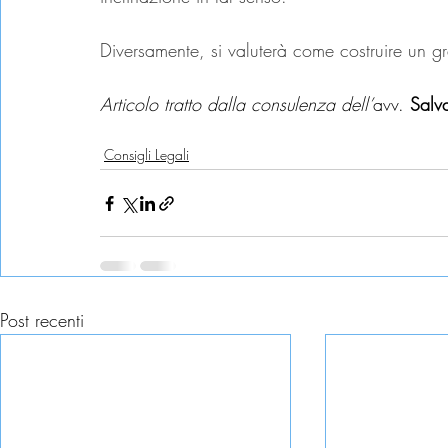
Diversamente, si valuterà come costruire un gr
Articolo tratto dalla consulenza dell’
avv. 
Salva
locazione
affitto
disdetta
disdetta affitto
contratto
Consigli Legali
Post recenti