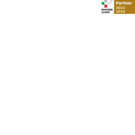
Stud
via Gustavo Mo
​via Vittorio Veneto,
Al Moosa Tower 2 
CI Tower, Khali
info
P. I