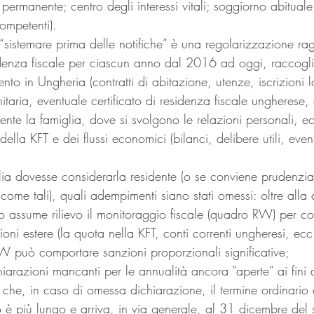
 permanente; centro degli interessi vitali; soggiorno abituale
ompetenti).
 “sistemare prima delle notifiche” è una regolarizzazione ra
esidenza fiscale per ciascun anno dal 2016 ad oggi, raccogl
ento in Ungheria (contratti di abitazione, utenze, iscrizioni l
itaria, eventuale certificato di residenza fiscale ungherese,
ente la famiglia, dove si svolgono le relazioni personali, ec
lla KFT e dei flussi economici (bilanci, delibere utili, eve
Italia dovesse considerarla residente (o se conviene prudenzia
come tali), quali adempimenti siano stati omessi: oltre alla
so assume rilievo il monitoraggio fiscale (quadro RW) per co
ioni estere (la quota nella KFT, conti correnti ungheresi, ecc
RW può comportare sanzioni proporzionali significative;
hiarazioni mancanti per le annualità ancora “aperte” ai fini d
 che, in caso di omessa dichiarazione, il termine ordinari
 è più lungo e arriva, in via generale, al 31 dicembre del 