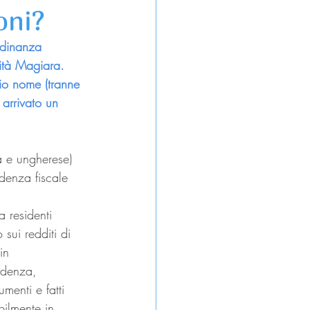
oni?
adinanza 
ità Magiara. 
io nome (tranne 
arrivato un 
na e ungherese) 
idenza fiscale 
a residenti 
 sui redditi di 
in 
idenza, 
enti e fatti 
bilmente in 