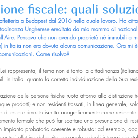
ione fiscale: quali soluzi
caffetteria a Budapest dal 2016 nella quale lavoro. Ho citt
cittadinanza Ungherese ereditata da mia mamma di nazional
all’Aire. Pensavo che non avendo proprietà nè immobili a m
le) in Italia non era dovuta alcuna comunicazione. Ora mi è 
 comunicazioni. Come risolvo?
e Lei rappresenta, il tema non è tanto la cittadinanza (italia
li in Italia, quanto la corretta individuazione della Sua res
assazione delle persone fisiche ruota attorno alla distinzione tr
unque prodotti) e non residenti (tassati, in linea generale, solo
atto di essere rimasto iscritto anagraficamente come residente 
elemento formale che può far scattare una presunzione di res
n impianto probatorio coerente e robusto: ad esempio, docum
centro” effettivo della vita personale e degli interessi sia sta