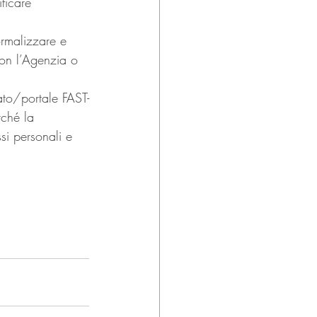
ificare 
rmalizzare e 
con l’Agenzia o 
lato/portale FAST-
rché la 
si personali e 