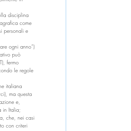
lla disciplina 
nagrafica come 
si personali e 
rare ogni anno”) 
rativo può 
T), fermo 
condo le regole 
e italiana 
erci), ma questa 
azione e, 
in Italia; 
a, che, nei casi 
to con criteri 