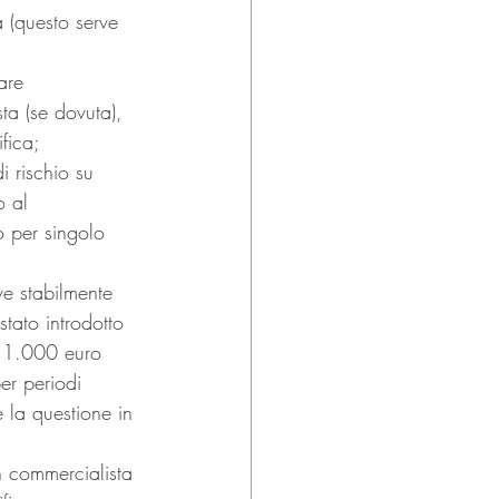
 (questo serve 
are 
a (se dovuta), 
fica;
i rischio su 
o al 
o per singolo 
ve stabilmente 
tato introdotto 
a 1.000 euro 
er periodi 
 la questione in 
n commercialista 