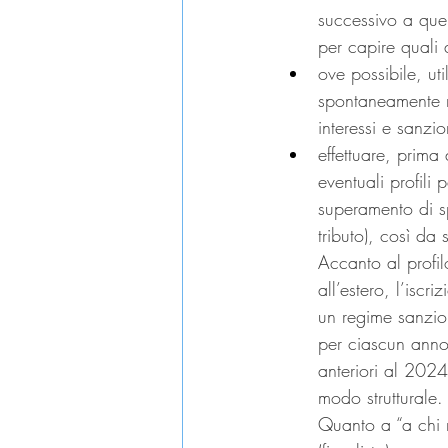
successivo a quel
per capire quali 
ove possibile, ut
spontaneamente r
interessi e sanzi
effettuare, prima
eventuali profili 
superamento di sp
tributo), così da
Accanto al profil
all’estero, l’isc
un regime sanzio
per ciascun anno,
anteriori al 2024
modo strutturale.
Quanto a “a chi r