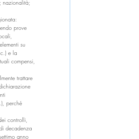
; nazionalità; 
gionata:
iendo prove 
ocali, 
 elementi su 
c.) e la 
ntuali compensi, 
lmente trattare 
 dichiarazione 
nti 
.), perché 
ei controlli, 
o di decadenza 
settimo anno 