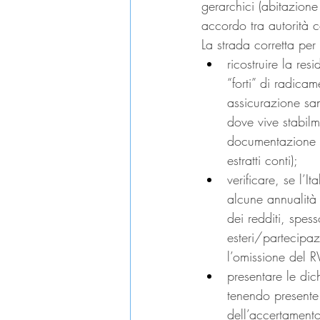
gerarchici (abitazione
accordo tra autorità c
La strada corretta per
ricostruire la r
“forti” di radicam
assicurazione san
dove vive stabilm
documentazione de
estratti conti);
verificare, se l’
alcune annualità 
dei redditi, spes
esteri/partecipaz
l’omissione del 
presentare le dic
tenendo presente
dell’accertamento