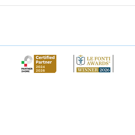
Abbandono casa coniugale:
Esec
come tutelarsi?
esde
asta
Studio Legale Cirilla
via Gustavo Modena, 3 - 20129 - Milano
​via Vittorio Veneto, 61 - 98071 - Capo d'Orlando (ME)
Al Moosa Tower 2 - Trade Centre - Dubai (EAU)
CI Tower, Khalidiya Area - Abu Dhabi (EAU)