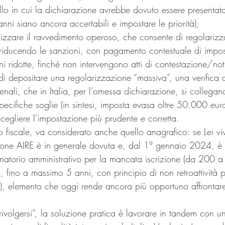
lo in cui la dichiarazione avrebbe dovuto essere presentata
anni siano ancora accertabili e impostare le priorità);
ilizzare il ravvedimento operoso, che consente di regolarizz
iducendo le sanzioni, con pagamento contestuale di impost
oni ridotte, finché non intervengono atti di contestazione/noti
 di depositare una regolarizzazione “massiva”, una verifica d
penali, che in Italia, per l’omessa dichiarazione, si collegan
ecifiche soglie (in sintesi, imposta evasa oltre 50.000 eur
 scegliere l’impostazione più prudente e corretta.
o fiscale, va considerato anche quello anagrafico: se Lei vi
rizione AIRE è in generale dovuta e, dal 1° gennaio 2024, è s
natorio amministrativo per la mancata iscrizione (da 200 
 fino a massimo 5 anni, con principio di non retroattività p
), elemento che oggi rende ancora più opportuno affrontare
ivolgersi”, la soluzione pratica è lavorare in tandem con u