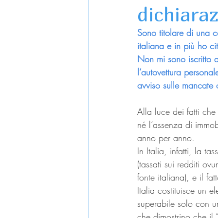
dichiaraz
Sono titolare di una 
italiana e in più ho 
Non mi sono iscritto 
l’autovettura persona
avviso sulle mancate
Alla luce dei fatti ch
né l’assenza di immobi
anno per anno.
In Italia, infatti, la t
(tassati sui redditi ov
fonte italiana), e il f
Italia costituisce un 
superabile solo con u
che dimostrino che il “