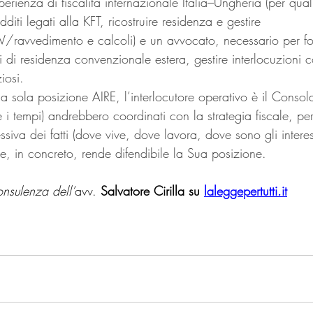
sperienza di fiscalità internazionale Italia–Ungheria (per qual
dditi legati alla KFT, ricostruire residenza e gestire 
/ravvedimento e calcoli) e un avvocato, necessario per fo
i di residenza convenzionale estera, gestire interlocuzioni 
iosi.
 la sola posizione AIRE, l’interlocutore operativo è il Conso
(e i tempi) andrebbero coordinati con la strategia fiscale, pe
iva dei fatti (dove vive, dove lavora, dove sono gli interes
che, in concreto, rende difendibile la Sua posizione.
onsulenza dell’
avv. 
Salvatore Cirilla su 
laleggepertutti.it
e fiscale