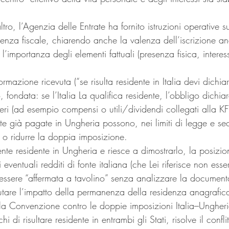
ro, l’Agenzia delle Entrate ha fornito istruzioni operative su
denza fiscale, chiarendo anche la valenza dell’iscrizione a
l’importanza degli elementi fattuali (presenza fisica, interes
rmazione ricevuta (“se risulta residente in Italia devi dichia
o, fondata: se l’Italia La qualifica residente, l’obbligo dichia
steri (ad esempio compensi o utili/dividendi collegati alla KF
te già pagate in Ungheria possono, nei limiti di legge e se
 o ridurre la doppia imposizione.
nte residente in Ungheria e riesce a dimostrarlo, la posizion
i eventuali redditi di fonte italiana (che Lei riferisce non ess
ssere “affermata a tavolino” senza analizzare la document
utare l’impatto della permanenza della residenza anagrafica 
 la Convenzione contro le doppie imposizioni Italia–Ungheri
i di risultare residente in entrambi gli Stati, risolve il conflit