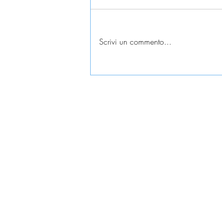
Scrivi un commento...
Esame universitario
contestato: diritti e tutele