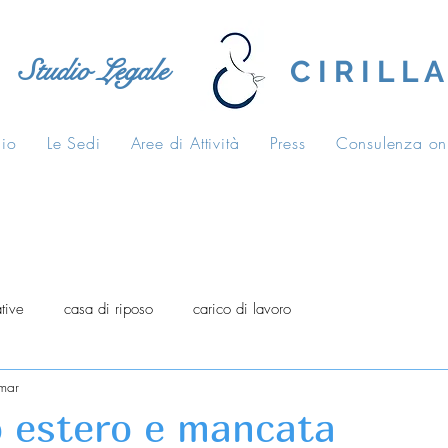
Studio Legale
C I R I L L A
dio
Le Sedi
Aree di Attività
Press
Consulenza on
tive
casa di riposo
carico di lavoro
mar
o estero e mancata