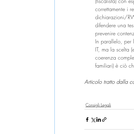
(fiscalista) con e
correttamente i re
dichiarazioni/RW
difendere una tes
prevenire contenz
In parallelo, per
IT, ma la scelta 
coerenza compless
familiari) è ciò 
Articolo tratto dalla c
domicilio estero
dichiarazion
Consigli Legali