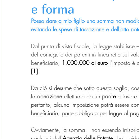
e forma
Posso dare a mio figlio una somma non modic
evitando le spese di tassazione e dell’atto not
Dal punto di vista fiscale, la legge stabilisce 
del coniuge e dei parenti in linea retta sul v
beneficiario, 
1.000.000 di euro
 l’imposta è 
[1]
.
Da ciò si desume che sotto questa soglia, co
la 
donazione
 effettuata da un 
padre
 a favore 
pertanto, alcuna imposizione potrà essere com
beneficiario, parte obbligata per legge al pag
Ovviamente, la somma – non essendo irrisoria
confronti dell’
Agenzia delle Entrate
 che, evide