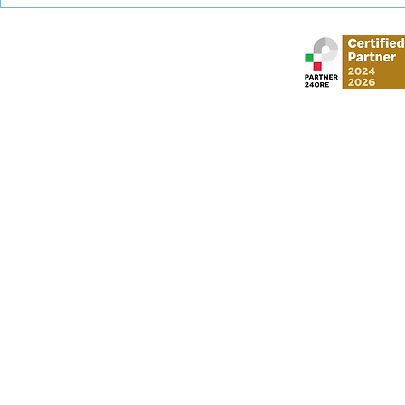
Esame universitario
Abbandono c
contestato: diritti e tutele
come tutela
Stud
via Gustavo Mo
​via Vittorio Veneto,
Al Moosa Tower 2 
CI Tower, Khali
info
P. I