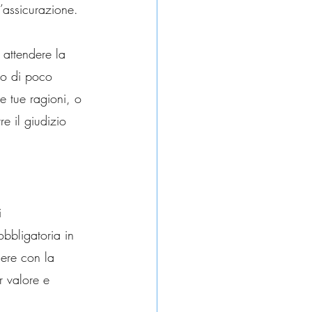
l’assicurazione.
o attendere la 
ro di poco 
e tue ragioni, o 
e il giudizio 
i 
obbligatoria in 
dere con la 
r valore e 