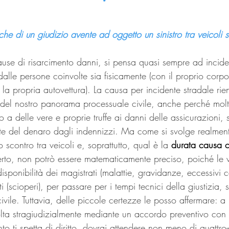
che di un giudizio avente ad oggetto un sinistro tra veicoli 
use di risarcimento danni, si pensa quasi sempre ad inciden
 dalle persone coinvolte sia fisicamente (con il proprio corpo)
la propria autovettura). La causa per incidente stradale rient
e del nostro panorama processuale civile, anche perché molt
to a delle vere e proprie truffe ai danni delle assicurazioni, 
nte del denaro dagli indennizzi. Ma come si svolge realment
scontro tra veicoli e, soprattutto, qual è la 
durata causa ci
rto, non potrò essere matematicamente preciso, poiché le v
isponibilità dei magistrati (malattie, gravidanze, eccessivi c
 (scioperi), per passare per i tempi tecnici della giustizia, st
vile. Tuttavia, delle piccole certezze le posso affermare: 
olta stragiudizialmente mediante un accordo preventivo con 
to ti spetta di diritto, dovrai attendere non meno di quattro