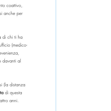
to coattivo, 
si anche per 
 di chi ti ha 
ufficio (medico-
 evenienza, 
o davanti al 
i (la distanza 
ta 
di questa 
attro anni.