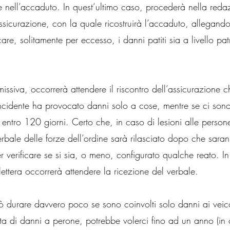
nell’accaduto. In quest’ultimo caso, procederà nella reda
’assicurazione, con la quale ricostruirà l’accaduto, allegand
are, solitamente per eccesso, i danni patiti sia a livello pa
issiva, occorrerà attendere il riscontro dell’assicurazione 
incidente ha provocato danni solo a cose, mentre se ci sono 
a entro 120 giorni. Certo che, in caso di lesioni alle persone
erbale delle forze dell’ordine sarà rilasciato dopo che sara
er verificare se si sia, o meno, configurato qualche reato. I
 lettera occorrerà attendere la ricezione del verbale.
 durare davvero poco se sono coinvolti solo danni ai veicol
atta di danni a perone, potrebbe volerci fino ad un anno (in