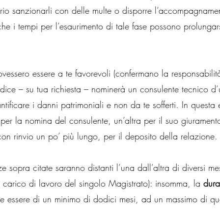
ario sanzionarli con delle multe o disporre l’accompagnamen
e i tempi per l’esaurimento di tale fase possono prolungar
vessero essere a te favorevoli (confermano la responsabilità
Giudice – su tua richiesta – nominerà un consulente tecnico d’
tificare i danni patrimoniali e non da te sofferti. In questa
per la nomina del consulente, un’altra per il suo giurament
on rinvio un po’ più lungo, per il deposito della relazione.
 sopra citate saranno distanti l’una dall’altra di diversi mes
 carico di lavoro del singolo Magistrato): insomma, la 
dura
bbe essere di un minimo di dodici mesi, ad un massimo di qu