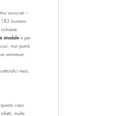
tivi avvocati – 
i 183 (numero 
richieste 
e stradale
 e per 
 così, non potrà 
prove ammesse.
attordici mesi, 
n questo caso 
infatti, molte 