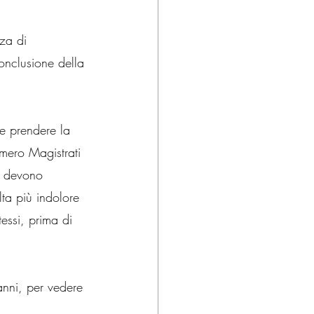
nza di 
onclusione della 
be prendere la 
mero Magistrati 
e devono 
lta più indolore 
tessi, prima di 
nni, per vedere 