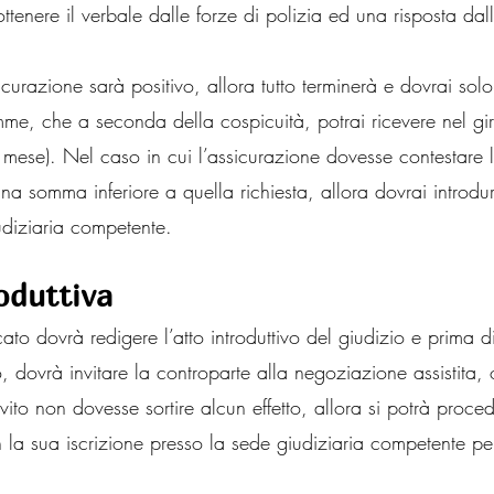
 ottenere il verbale dalle forze di polizia ed una risposta dal
sicurazione sarà positivo, allora tutto terminerà e dovrai sol
mme, che a seconda della cospicuità, potrai ricevere nel gi
mese). Nel caso in cui l’assicurazione dovesse contestare l
a somma inferiore a quella richiesta, allora dovrai introdurr
iudiziaria competente.
roduttiva
cato dovrà redigere l’atto introduttivo del giudizio e prima d
o, dovrà invitare la controparte alla negoziazione assistita, 
ito non dovesse sortire alcun effetto, allora si potrà proce
on la sua iscrizione presso la sede giudiziaria competente pe