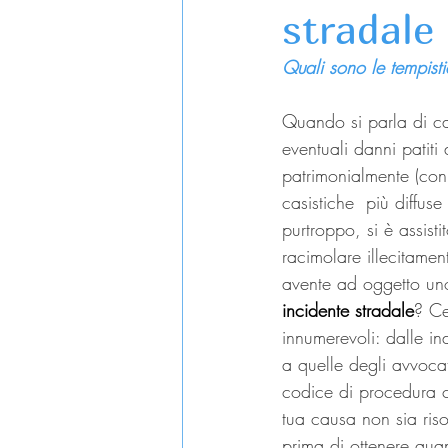
stradale
Quali sono le tempisti
Quando si parla di ca
eventuali danni patiti
patrimonialmente (con 
casistiche  più diffus
purtroppo, si è assisti
racimolare illecitame
avente ad oggetto uno 
incidente stradale
? Ce
innumerevoli: dalle ind
a quelle degli avvocati
codice di procedura ci
tua causa non sia ris
prima di ottenere quan