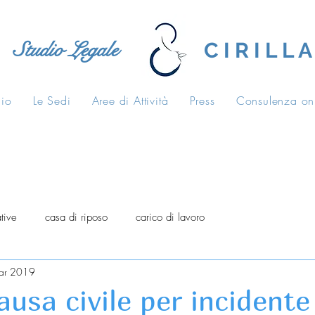
Studio Legale
C I R I L L A
dio
Le Sedi
Aree di Attività
Press
Consulenza on
tive
casa di riposo
carico di lavoro
ar 2019
usa civile per incidente