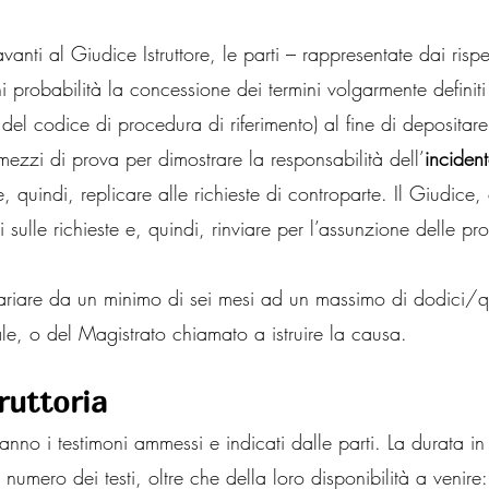
anti al Giudice Istruttore, le parti – rappresentate dai rispet
 probabilità la concessione dei termini volgarmente definit
 del codice di procedura di riferimento) al fine di depositare 
 mezzi di prova per dimostrare la responsabilità dell’
incident
, quindi, replicare alle richieste di controparte. Il Giudice,
si sulle richieste e, quindi, rinviare per l’assunzione delle 
ariare da un minimo di sei mesi ad un massimo di dodici/qu
le, o del Magistrato chiamato a istruire la causa.
truttoria
iranno i testimoni ammessi e indicati dalle parti. La durata i
umero dei testi, oltre che della loro disponibilità a venire: 