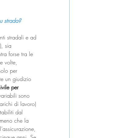
su strada?
ti stradali e ad 
, sia 
ra forse tra le 
e volte, 
solo per 
e un giudizio 
vile per 
ariabili sono 
arichi di lavoro) 
abiliti dal 
a meno che la 
l’assicurazione, 
-cinque anni. Se 