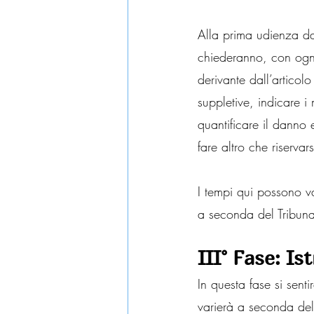
Alla prima udienza dav
chiederanno, con ogni
derivante dall’articolo
suppletive, indicare i
quantificare il danno e
fare altro che riservar
I tempi qui possono v
a seconda del Tribuna
III° Fase: Is
In questa fase si sent
varierà a seconda del n