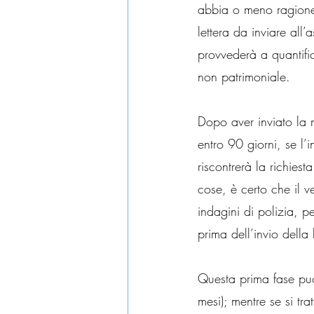
abbia o meno ragione 
lettera da inviare all
provvederà a quantific
non patrimoniale.
Dopo aver inviato la m
entro 90 giorni, se l’
riscontrerà la richiest
cose, è certo che il v
indagini di polizia, p
prima dell’invio della
Questa prima fase può
mesi); mentre se si tr