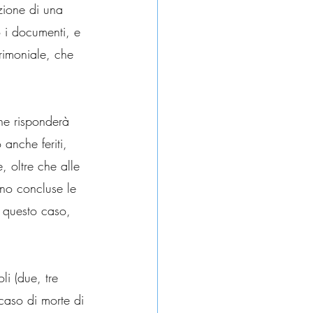
zione di una 
o i documenti, e 
trimoniale, che 
che risponderà 
anche feriti, 
, oltre che alle 
nno concluse le 
n questo caso, 
i (due, tre 
 caso di morte di 