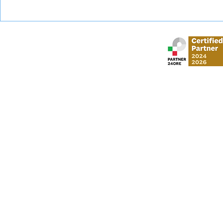
Esame universitario
Abbandono c
contestato: diritti e tutele
come tutela
Stud
via Gustavo Mo
​via Vittorio Veneto,
Al Moosa Tower 2 
CI Tower, Khali
info
P. I