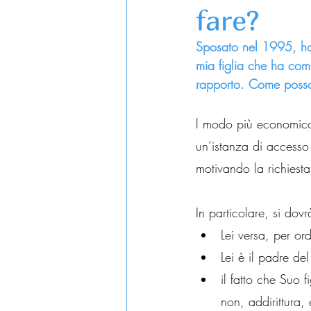
fare?
Sposato nel 1995, ho 
mia figlia che ha com
rapporto. Come posso 
l modo più economico 
un’istanza di accesso 
motivando la richiesta
In particolare, si dov
Lei versa, per o
Lei è il padre de
il fatto che Suo 
non, addirittura,