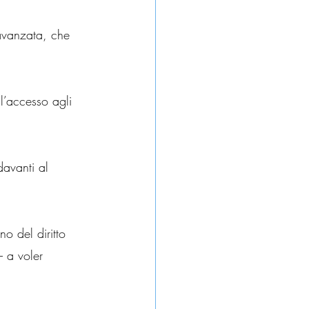
 avanzata, che 
 l’accesso agli 
davanti al 
o del diritto 
– a voler 