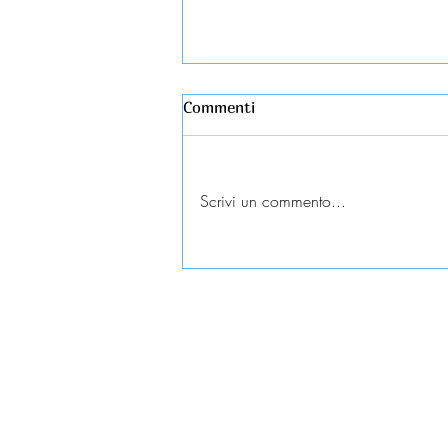
Commenti
Scrivi un commento...
Esame universitario
contestato: diritti e tutele