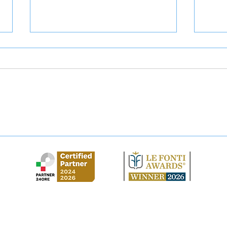
Abbandono casa coniugale:
Domi
come tutelarsi?
dichi
solu
Studio Legale Cirilla