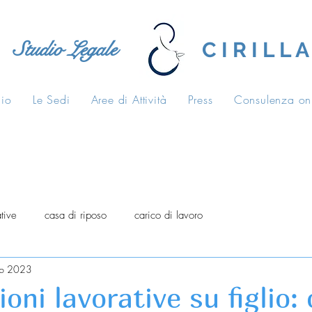
Studio Legale
C I R I L L A
dio
Le Sedi
Aree di Attività
Press
Consulenza on
tive
casa di riposo
carico di lavoro
eb 2023
oni lavorative su figlio: