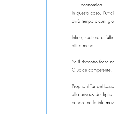
economica.
In questo caso, l’uffi
avrà tempo alcuni gior
Infine, spetterà all’uff
atti o meno.
Se il riscontro fosse n
Giudice competente, sp
Proprio il Tar del Laz
alla privacy del figli
conoscere le informazi