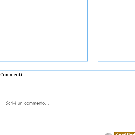
Commenti
Scrivi un commento...
Esame universitario
Abbandono c
contestato: diritti e tutele
come tutela