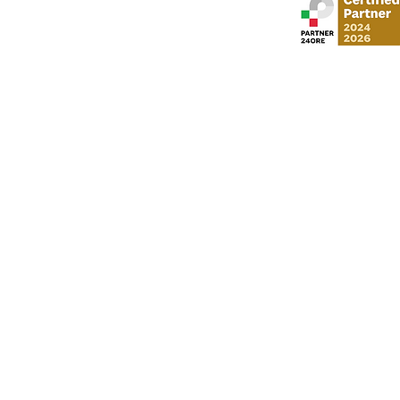
Stud
via Gustavo Mo
​via Vittorio Veneto,
Al Moosa Tower 2 
CI Tower, Khali
info
P. I