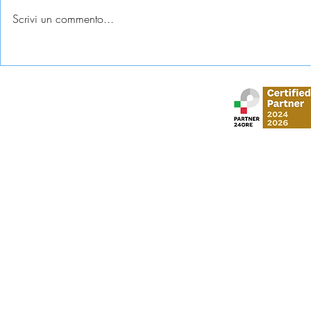
Scrivi un commento...
Esame universitario
Abbandono c
contestato: diritti e tutele
come tutela
Stud
via Gustavo Mo
​via Vittorio Veneto,
Al Moosa Tower 2 
CI Tower, Khali
info