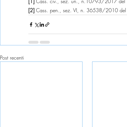
[1]
 Cass. civ., sez. un., n.10793/2017 de
[2] 
Cass. pen., sez. VI, n. 36538/2010 de
Post recenti