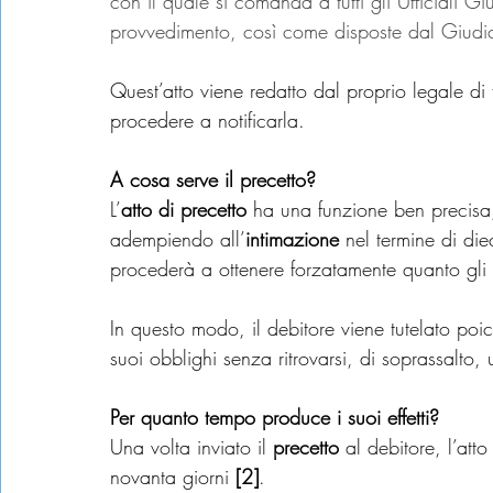
con il quale si comanda a tutti gli Ufficiali Giu
provvedimento, così come disposte dal Giudi
Quest’atto viene redatto dal proprio legale di
procedere a notificarla.
A cosa serve il precetto?                            
L’
atto di precetto 
ha una funzione ben precisa, 
adempiendo all’
intimazione
 nel termine di diec
procederà a ottenere forzatamente quanto gli 
In questo modo, il debitore viene tutelato po
suoi obblighi senza ritrovarsi, di soprassalto, 
Per quanto tempo produce i suoi effetti?
Una volta inviato il 
precetto
 al debitore, l’atto
novanta giorni 
[2]
.