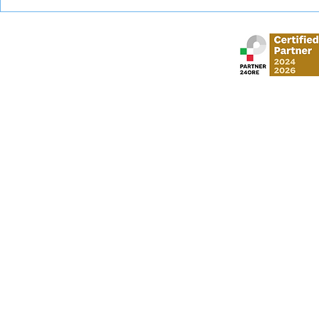
Esame universitario
Abbandono c
contestato: diritti e tutele
come tutela
Stud
via Gustavo Mo
​via Vittorio Veneto,
Al Moosa Tower 2 
CI Tower, Khali
info
P. I