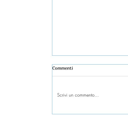
Commenti
Scrivi un commento...
Esame universitario
contestato: diritti e tutele