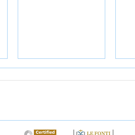
Abbandono casa coniugale:
Domi
come tutelarsi?
dichi
solu