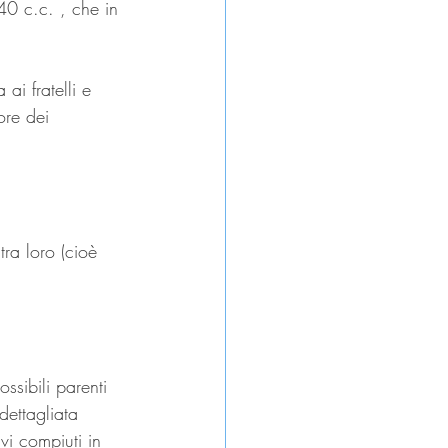
40 c.c. , che in 
 ai fratelli e 
ore dei 
tra loro (cioè 
ssibili parenti 
dettagliata 
vi compiuti in 