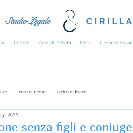
Studio Legale
C I R I L L A
dio
Le Sedi
Aree di Attività
Press
Consulenza on
tive
casa di riposo
carico di lavoro
ago 2025
ne senza figli e coniuge