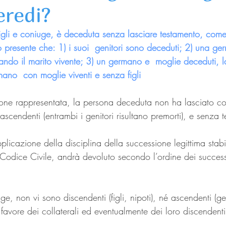
eredi?
gli e coniuge, è deceduta senza lasciare testamento, come v
o presente che: 1) i suoi  genitori sono deceduti; 2) una g
iando il marito vivente; 3) un germano e  moglie deceduti, l
rmano  con moglie viventi e senza figli
zione rappresentata, la persona deceduta non ha lasciato c
é ascendenti (entrambi i genitori risultano premorti), e senza 
pplicazione della disciplina della successione legittima stabi
 Codice Civile, andrà devoluto secondo l’ordine dei successi
e, non vi sono discendenti (figli, nipoti), né ascendenti (gen
favore dei collaterali ed eventualmente dei loro discendenti