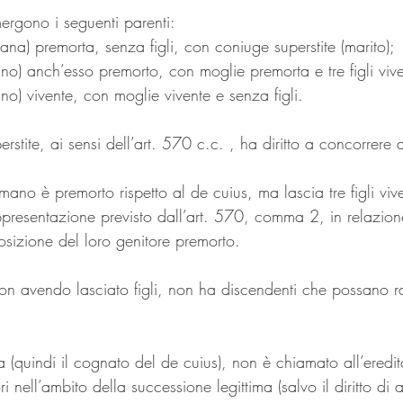
ergono i seguenti parenti:
ana) premorta, senza figli, con coniuge superstite (marito);
ano) anch’esso premorto, con moglie premorta e tre figli vive
ano) vivente, con moglie vivente e senza figli.
erstite, ai sensi dell’art. 570 c.c. , ha diritto a concorrere
mano è premorto rispetto al de cuius, ma lascia tre figli viven
ppresentazione previsto dall’art. 570, comma 2, in relazion
osizione del loro genitore premorto.
non avendo lasciato figli, non ha discendenti che possano r
la (quindi il cognato del de cuius), non è chiamato all’eredi
ri nell’ambito della successione legittima (salvo il diritto di 