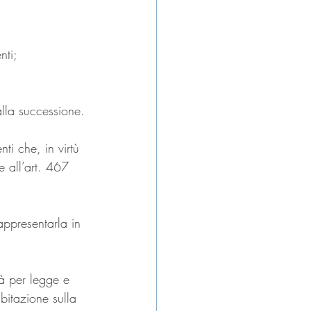
nti;
 alla successione.
ti che, in virtù 
e all’art. 467 
appresentarla in 
tà per legge e 
abitazione sulla 