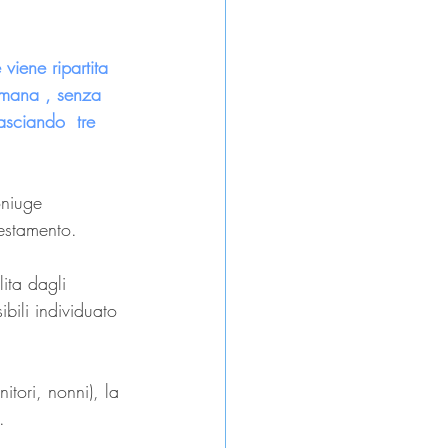
iene ripartita 
ermana , senza 
asciando  tre 
oniuge 
testamento.
lita dagli 
bili individuato 
itori, nonni), la 
.