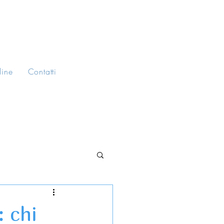
line
Contatti
: chi