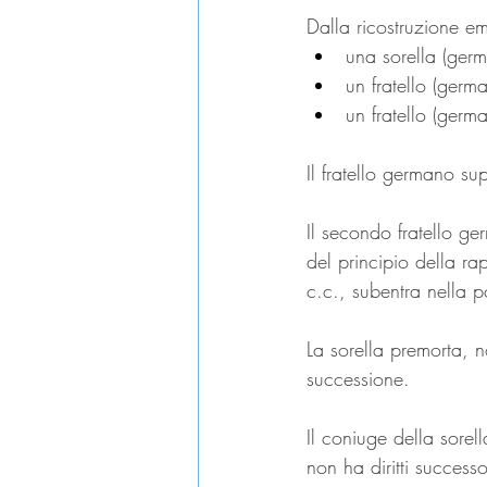
Dalla ricostruzione em
una sorella (germ
un fratello (germ
un fratello (germ
Il fratello germano sup
Il secondo fratello ger
del principio della ra
c.c., subentra nella p
La sorella premorta, 
successione.
Il coniuge della sorel
non ha diritti successo