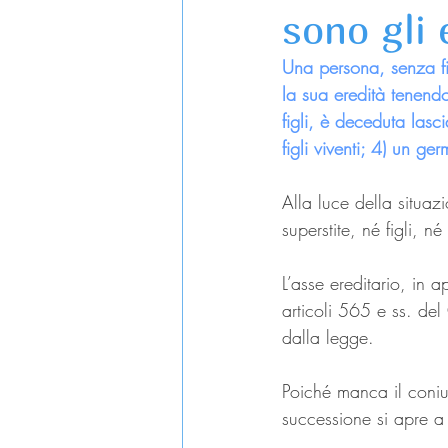
sono gli 
Una persona, senza fi
la sua eredità tenend
figli, è deceduta lasc
figli viventi; 4) un ge
Alla luce della situa
superstite, né figli, n
L’asse ereditario, in a
articoli 565 e ss. del
dalla legge.
Poiché manca il coniug
successione si apre a 