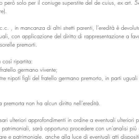
to però solo per il coniuge superstite del de cuius, ex art. 5
e).
.c. , in mancanza di altri stretti parenti, l’eredità è devoluta
uguali, con applicazione del diritto di rappresentazione a fav
/sorelle premorti.
 così ripartita:
 fratello germano vivente;
tre nipoti figli del fratello germano premorto, in parti uguali 
a premorta non ha alcun diritto nell’eredità.
i ulteriori approfondimenti in ordine a eventuali ulteriori po
i patrimoniali, sarà opportuno procedere con un’analisi più 
are e patrimoniale, anche alla luce di eventuali atti dispositi