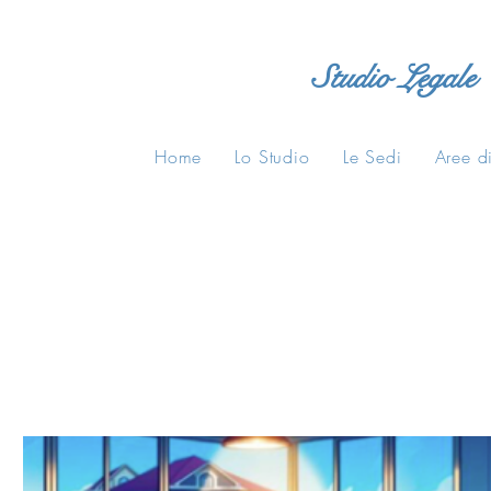
Studio Legale
Home
Lo Studio
Le Sedi
Aree di
All Posts
Consigli Legali
Normative
casa di riposo