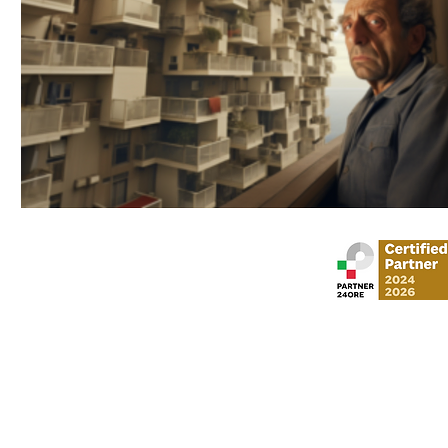
Stud
via Gustavo Mo
​via Vittorio Veneto,
Al Moosa Tower 2 